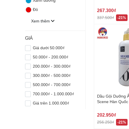
Xanh dương
포마드 왁스 07
Đỏ
267.300₫
337.500₫
-21%
Xem thêm
GIÁ
Giá dưới 50.000₫
50.000₫ - 200.000₫
200.000₫ - 300.000₫
300.000₫ - 500.000₫
500.000₫ - 700.000₫
700.000₫ - 1.000.000₫
Dầu Gội Dưỡng 
Scene Hàn Quố
Giá trên 1.000.000₫
처 샴푸
202.950₫
256.250₫
-21%