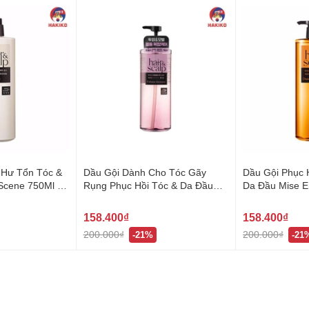
 Hư Tổn Tóc &
Dầu Gội Dành Cho Tóc Gãy
Dầu Gội Phục 
 Scene 750Ml 미
Rụng Phục Hồi Tóc & Da Đầu
Da Đầu Mise 
Mise En Scene 750Ml 미쟝센 헤
쟝센 헤어스칼
어스칼프
158.400₫
158.400₫
200.000₫
200.000₫
-21%
-21