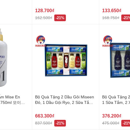
프레이 (향긋한 꽃향기)
180Ml 데미지
128.700₫
133.650₫
162.500₫
168.750₫
-21%
-21
Ẩm Mise En
Bộ Quà Tặng 2 Dầu Gôi Miseen
Bộ Quà Tặng 2
c 750ml 모이스
Đỏ, 1 Dầu Gội Ryo, 2 Sữa Tắm,
1 Sữa Tắm, 2 
2 Xà Bông, 6 Kem Đánh Răng 도
Đánh Răng 
담 21호 선물세트
663.300₫
376.200₫
837.500₫
475.000₫
-21%
-21