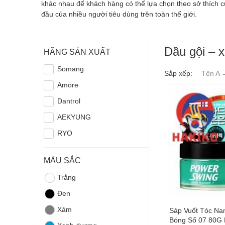
khác nhau để khách hàng có thể lựa chọn theo sở thích c
đầu của nhiều người tiêu dùng trên toàn thế giới.
Dầu gội – 
HÃNG SẢN XUẤT
Somang
Sắp xếp:
Tên A 
Amore
Dantrol
AEKYUNG
RYO
MÀU SẮC
Trắng
Đen
Xám
Sáp Vuốt Tóc Na
Bóng Số 07 80G