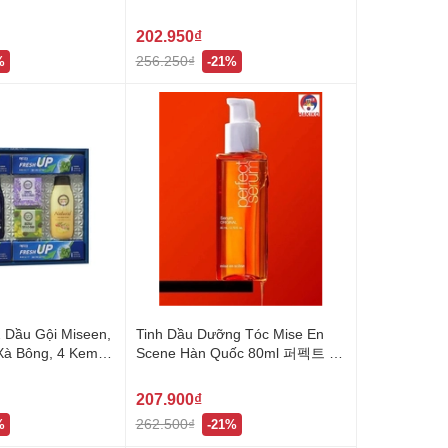
 케어 트리트먼트
처 린스
202.950₫
256.250₫
%
-21%
 Dầu Gội Miseen,
Tinh Dầu Dưỡng Tóc Mise En
Xà Bông, 4 Kem
Scene Hàn Quốc 80ml 퍼펙트 오
도담 9호 선물세트
리지널 세럼
207.900₫
262.500₫
%
-21%