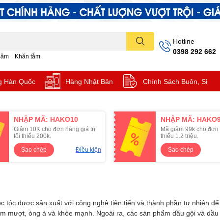
Hotline
0398 292 662
Sâm
Khăn tắm
g Hàn Quốc
Hàng Nhật Bản
Chính Sách Buôn, Sỉ
NHẬP MÃ: HAKO10
NHẬP MÃ: HAKO
Giảm 10K cho đơn hàng giá trị
Mã giảm 99k cho đơn 
tối thiểu 200k.
thiểu 1.2 triệu.
Sao chép
Điều kiện
Sao chép
tóc được sản xuất với công nghệ tiên tiến và thành phần tự nhiên để
mềm mượt, óng ả và khỏe mạnh. Ngoài ra, các sản phẩm dầu gội và dầ