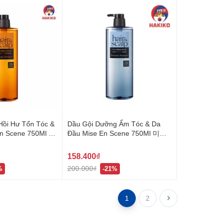
Hồi Hư Tổn Tóc &
Dầu Gội Dưỡng Ẩm Tóc & Da
En Scene 750Ml 미
Đầu Mise En Scene 750Ml 미쟝
프
센 헤어스칼프
158.400₫
200.000₫
%
-21%
1
2