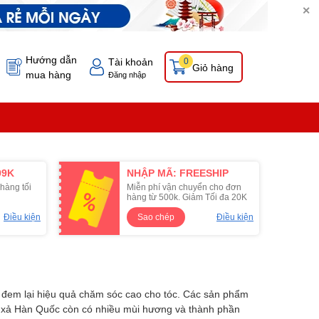
✕
Hướng dẫn
Tài khoản
0
Giỏ hàng
mua hàng
Đăng nhập
99K
NHẬP MÃ: FREESHIP
hàng tối
Miễn phí vận chuyển cho đơn
hàng từ 500k. Giảm Tối đa 20K
Điều kiện
Sao chép
Điều kiện
 đem lại hiệu quả chăm sóc cao cho tóc. Các sản phẩm
u xả Hàn Quốc còn có nhiều mùi hương và thành phần