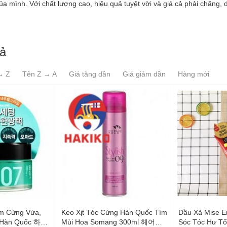
ủa mình. Với chất lượng cao, hiệu quả tuyệt vời và giá cả phải chăng,
xả
→ Z
Tên Z → A
Giá tăng dần
Giá giảm dần
Hàng mới
m Cứng Vừa,
Keo Xịt Tóc Cứng Hàn Quốc Tím
Dầu Xả Mise 
 Hàn Quốc 하드
Mùi Hoa Somang 300ml 헤어스
Sóc Tóc Hư T