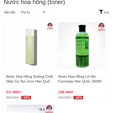
Nước hoa hồng (toner)
Sắp xếp:
Thứ tự
Lọc
Nước Hoa Hồng Dưỡng Chất
Nước Hoa Hồng Lô Hội
Diếp Cá Ten Zero Hàn Quốc
Farmstay Hàn Quốc 350Ml 아
200Ml 토너
로에 토너
217.800₫
158.400₫
264.000₫
192.000₫
-18%
-18%