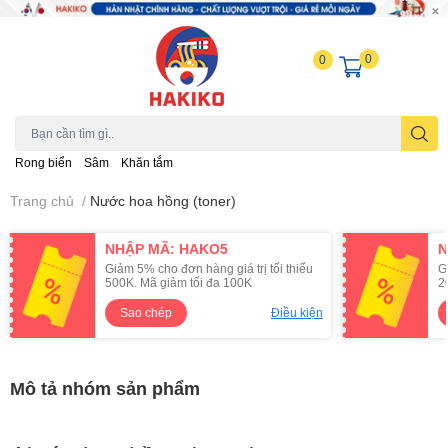
0
0
Rong biển
Sâm
Khăn tắm
Trang chủ
/
Nước hoa hồng (toner)
NHẬP MÃ: HAKO5
N
Giảm 5% cho đơn hàng giá trị tối thiểu
G
500K. Mã giảm tối đa 100K
2
Sao chép
Điều kiện
Mô tả nhóm sản phẩm