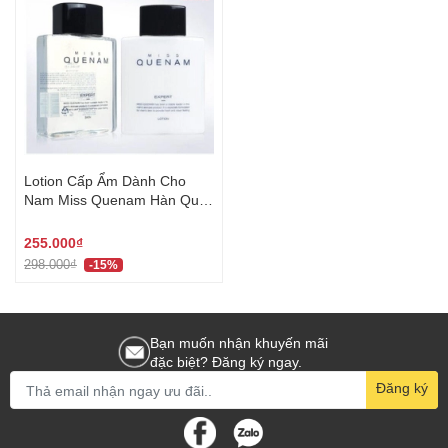
Lotion Cấp Ẩm Dành Cho
Nam Miss Quenam Hàn Quốc
300Ml 엑스퍼트 스킨 & 로션
세트
255.000₫
298.000₫
-15%
Bạn muốn nhận khuyến mãi
đặc biệt? Đăng ký ngay.
Đăng ký