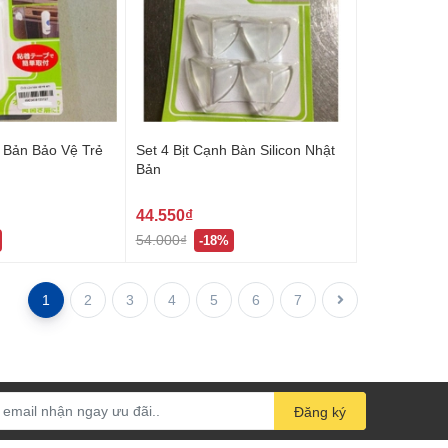
 Bản Bảo Vệ Trẻ
Set 4 Bịt Cạnh Bàn Silicon Nhật
Bản
44.550₫
54.000₫
-18%
1
2
3
4
5
6
7
Đăng ký