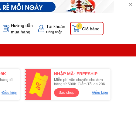
✕
Hướng dẫn
Tài khoản
0
Giỏ hàng
mua hàng
Đăng nhập
99K
NHẬP MÃ: FREESHIP
hàng tối
Miễn phí vận chuyển cho đơn
hàng từ 500k. Giảm Tối đa 20K
Điều kiện
Sao chép
Điều kiện