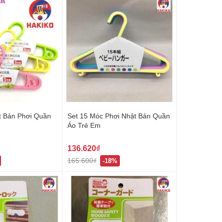
t Bản Phơi Quần
Set 15 Móc Phơi Nhật Bản Quần
Áo Trẻ Em
136.620₫
165.600₫
-18%