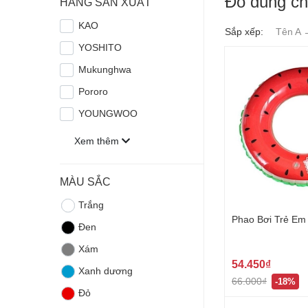
Đồ dùng ch
HÃNG SẢN XUẤT
KAO
Sắp xếp:
Tên A 
YOSHITO
Mukunghwa
Pororo
YOUNGWOO
Xem thêm
MÀU SẮC
Trắng
Phao Bơi Trẻ Em
Đen
Xám
54.450₫
Xanh dương
66.000₫
-18%
Đỏ