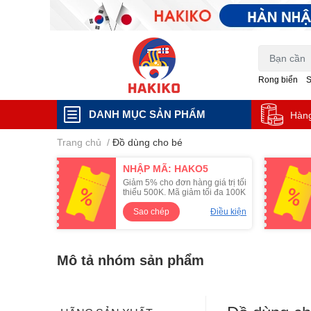
Rong biển
DANH MỤC SẢN PHẨM
Hàn
Trang chủ
/
Đồ dùng cho bé
NHẬP MÃ: HAKO5
Giảm 5% cho đơn hàng giá trị tối
thiểu 500K. Mã giảm tối đa 100K
Sao chép
Điều kiện
Mô tả nhóm sản phẩm