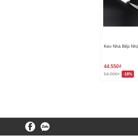
Kéo Nhà Bếp Nhậ
44.550₫
54.000₫
-18%