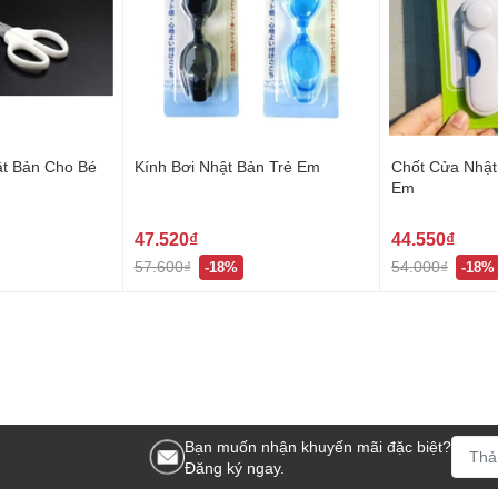
t Bản Cho Bé
Kính Bơi Nhật Bản Trẻ Em
Chốt Cửa Nhật
Em
47.520₫
44.550₫
57.600₫
54.000₫
-18%
-18%
Bạn muốn nhận khuyến mãi đặc biệt?
Đăng ký ngay.