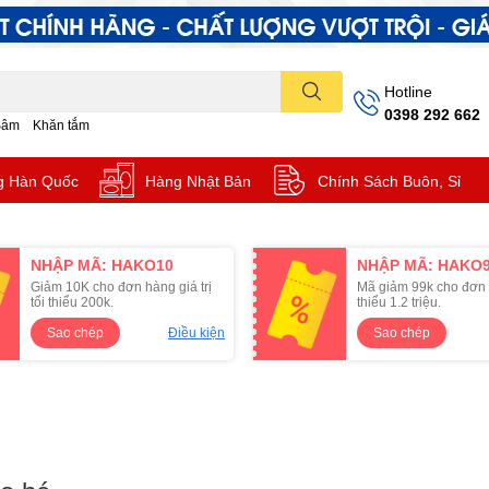
Hotline
0398 292 662
Sâm
Khăn tắm
g Hàn Quốc
Hàng Nhật Bản
Chính Sách Buôn, Sỉ
NHẬP MÃ: HAKO10
NHẬP MÃ: HAKO
Giảm 10K cho đơn hàng giá trị
Mã giảm 99k cho đơn 
tối thiểu 200k.
thiểu 1.2 triệu.
Sao chép
Điều kiện
Sao chép