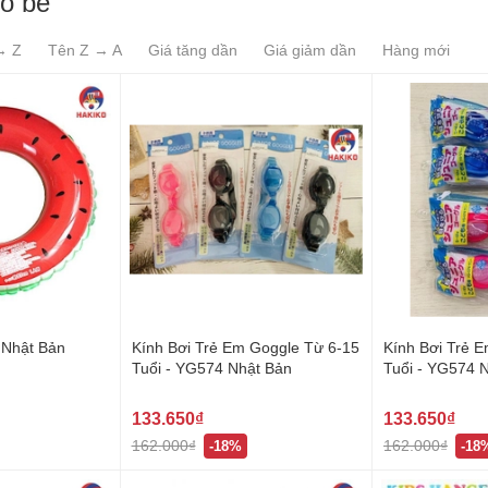
o bé
→ Z
Tên Z → A
Giá tăng dần
Giá giảm dần
Hàng mới
 Nhật Bản
Kính Bơi Trẻ Em Goggle Từ 6-15
Kính Bơi Trẻ 
Tuổi - YG574 Nhật Bản
Tuổi - YG574 
133.650₫
133.650₫
162.000₫
162.000₫
-18%
-18