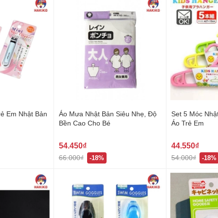
rẻ Em Nhật Bản
Áo Mưa Nhật Bản Siêu Nhẹ, Độ
Set 5 Móc Nhậ
Bền Cao Cho Bé
Áo Trẻ Em
54.450₫
44.550₫
66.000₫
54.000₫
-18%
-18%