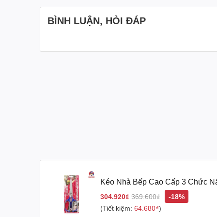
BÌNH LUẬN, HỎI ĐÁP
Kéo Nhà Bếp Cao Cấp 3 Chức Nă
Bản
304.920₫
369.600₫
-18%
(Tiết kiệm:
64.680₫
)