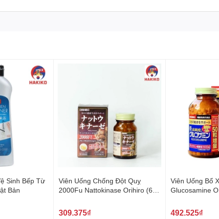
Vệ Sinh Bếp Từ
Viên Uống Chống Đột Quỵ
Viên Uống Bổ 
ật Bản
2000Fu Nattokinase Orihiro (60
Glucosamine Or
Viên) Nhật Bản
Nhật Bản
309.375₫
492.525₫