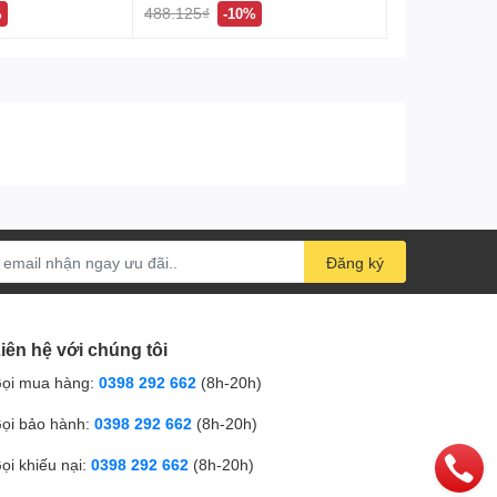
488.125₫
123.750₫
%
-10%
-1
Đăng ký
iên hệ với chúng tôi
ọi mua hàng:
0398 292 662
(8h-20h)
ọi bảo hành:
0398 292 662
(8h-20h)
ọi khiếu nại:
0398 292 662
(8h-20h)