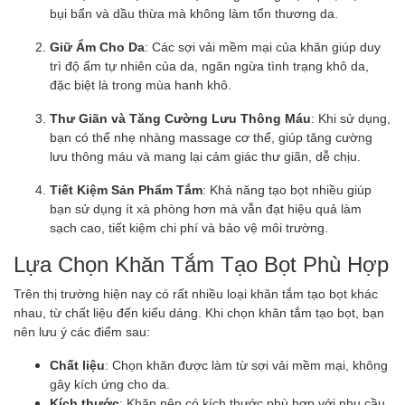
bụi bẩn và dầu thừa mà không làm tổn thương da.
Giữ Ẩm Cho Da
: Các sợi vải mềm mại của khăn giúp duy
trì độ ẩm tự nhiên của da, ngăn ngừa tình trạng khô da,
đặc biệt là trong mùa hanh khô.
Thư Giãn và Tăng Cường Lưu Thông Máu
: Khi sử dụng,
bạn có thể nhẹ nhàng massage cơ thể, giúp tăng cường
lưu thông máu và mang lại cảm giác thư giãn, dễ chịu.
Tiết Kiệm Sản Phẩm Tắm
: Khả năng tạo bọt nhiều giúp
bạn sử dụng ít xà phòng hơn mà vẫn đạt hiệu quả làm
sạch cao, tiết kiệm chi phí và bảo vệ môi trường.
Lựa Chọn Khăn Tắm Tạo Bọt Phù Hợp
Trên thị trường hiện nay có rất nhiều loại khăn tắm tạo bọt khác
nhau, từ chất liệu đến kiểu dáng. Khi chọn khăn tắm tạo bọt, bạn
nên lưu ý các điểm sau:
Chất liệu
: Chọn khăn được làm từ sợi vải mềm mại, không
gây kích ứng cho da.
Kích thước
: Khăn nên có kích thước phù hợp với nhu cầu