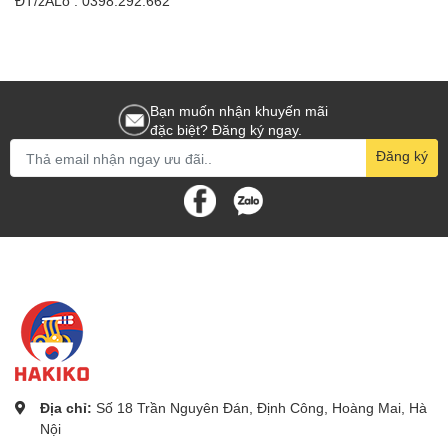
ĐT/zALo : 0398.292.662
Bạn muốn nhận khuyến mãi
đặc biệt? Đăng ký ngay.
Đăng ký
Địa chỉ:
Số 18 Trần Nguyên Đán, Định Công, Hoàng Mai, Hà
Nội