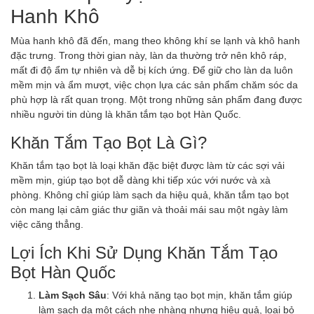
Hanh Khô
Mùa hanh khô đã đến, mang theo không khí se lạnh và khô hanh
đặc trưng. Trong thời gian này, làn da thường trở nên khô ráp,
mất đi độ ẩm tự nhiên và dễ bị kích ứng. Để giữ cho làn da luôn
mềm mịn và ẩm mượt, việc chọn lựa các sản phẩm chăm sóc da
phù hợp là rất quan trọng. Một trong những sản phẩm đang được
nhiều người tin dùng là khăn tắm tạo bọt Hàn Quốc.
Khăn Tắm Tạo Bọt Là Gì?
Khăn tắm tạo bọt là loại khăn đặc biệt được làm từ các sợi vải
mềm mịn, giúp tạo bọt dễ dàng khi tiếp xúc với nước và xà
phòng. Không chỉ giúp làm sạch da hiệu quả, khăn tắm tạo bọt
còn mang lại cảm giác thư giãn và thoải mái sau một ngày làm
việc căng thẳng.
Lợi Ích Khi Sử Dụng Khăn Tắm Tạo
Bọt Hàn Quốc
Làm Sạch Sâu
: Với khả năng tạo bọt mịn, khăn tắm giúp
làm sạch da một cách nhẹ nhàng nhưng hiệu quả, loại bỏ