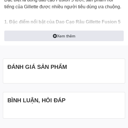
tiếng của Gillette được nhiều người tiêu dùng ưa chuộng.
1. Đặc điểm nổi bật của Dao Cạo Râu Gillette Fusion 5
Lưỡi
Xem thêm
Thiết kế độc đáo: Dao cạo Fusion 5 có thiết kế hiện đại,
cầm nắm chắc chắn, giúp người dùng dễ dàng điều chỉnh
lực cạo và độ sâu theo ý muốn.
5 lưỡi cạo sắc bén: Dao Cạo Râu Gillette Fusion Hàn
ĐÁNH GIÁ SẢN PHẨM
Quốc với 5 lưỡi cạo, dao không chỉ giúp cạo sạch lông râu
mà còn giữ làn da mềm mịn, không bị kích ứng.
Bề mặt cạo mượt mà: Phần đầu dao được thiết kế mềm
mại, giúp dao trượt nhẹ nhàng trên da, giảm thiểu tối đa sự
kích ứng.
BÌNH LUẬN, HỎI ĐÁP
2. Lợi ích khi sử dụng
Dao Cạo Râu Gillette Fusion 5 Lưỡi Hàn Quốc với 5