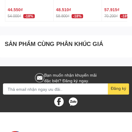
Bản
44.550₫
48.510₫
57.915₫
54.000₫
58.800₫
70.200₫
-18%
-18%
-18%
SẢN PHẨM CÙNG PHÂN KHÚC GIÁ
Bạn muốn nhận khuyến mãi
đặc biệt? Đăng ký ngay.
Đăng ký