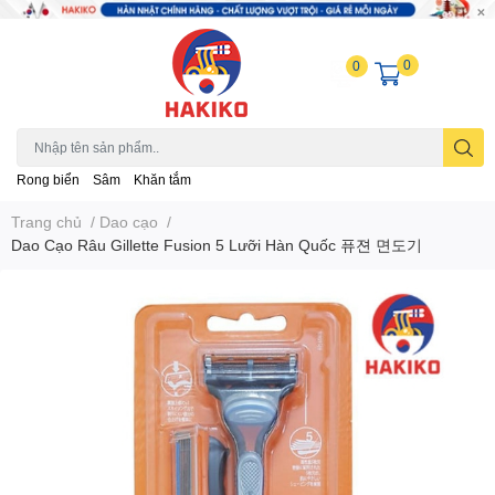
0
0
Rong biển
Sâm
Khăn tắm
Trang chủ
/
Dao cạo
/
Dao Cạo Râu Gillette Fusion 5 Lưỡi Hàn Quốc 퓨젼 면도기