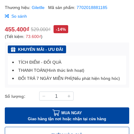
Thương hiệu:
Giletlle
Mã sản phẩm:
7702018881185
So sánh
455.400₫
529.000₫
-14%
(Tiết kiệm:
73.600₫
)
KHUYẾN MÃI - ƯU ĐÃI
TÍCH ĐIỂM - ĐỔI QUÀ
THANH TOÁN(Hình thức linh hoạt)
ĐỔI TRẢ 7 NGÀY MIỄN PHÍ(Nếu phát hiện hỏng hóc)
Số lượng:
MUA NGAY
Giao hàng tận nơi hoặc nhận tại cửa hàng