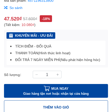
Mã sản phẩm:
4571196313800
So sánh
47.520₫
57.600₫
-18%
(Tiết kiệm:
10.080₫
)
KHUYẾN MÃI - ƯU ĐÃI
TÍCH ĐIỂM - ĐỔI QUÀ
THANH TOÁN(Hình thức linh hoạt)
ĐỔI TRẢ 7 NGÀY MIỄN PHÍ(Nếu phát hiện hỏng hóc)
Số lượng:
MUA NGAY
Giao hàng tận nơi hoặc nhận tại cửa hàng
THÊM VÀO GIỎ