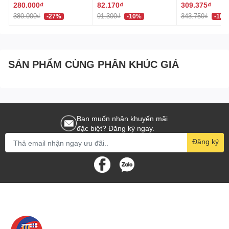
320ml 페브리즈 상쾌한
(60 Viên) Nhật
280.000₫
82.170₫
309.375₫
nhu cầu sử dụng.
향
380.000₫
91.300₫
343.750₫
-27%
-10%
-10%
Chất liệu cao cấp, bền bỉ với thời gian.
Hướng dẫn sử dụng
Mở khóa an toàn trước khi sử dụng.
SẢN PHẨM CÙNG PHÂN KHÚC GIÁ
Lựa chọn chức năng phù hợp với nhu cầu.
Sau khi sử dụng, gấp gọn và khóa an toàn lại.
Giới thiệu về Hakiko - Nhà phân phối uy tín
Bạn muốn nhận khuyến mãi
đặc biệt? Đăng ký ngay.
Hakiko, nhà phân phối chính thức các sản phẩm chất
Đăng ký
lượng từ Nhật Bản, tự hào giới thiệu Dao Gấp Gọn 8 Chức
Năng đến thị trường. Hakiko cam kết cung cấp sản phẩm
tiện ích, chất lượng cao, phù hợp với mọi nhu cầu của
người tiêu dùng. Dao Gấp Gọn 8 Chức Năng Nhật Bản
không chỉ là công cụ tiện ích trong các chuyến đi mà còn là
sản phẩm thông minh, góp phần tạo nên sự tiện nghi và
hiện đại trong cuộc sống hàng ngày. Hakiko cam kết mang
đến cho bạn những sản phẩm chất lượng cao, góp phần