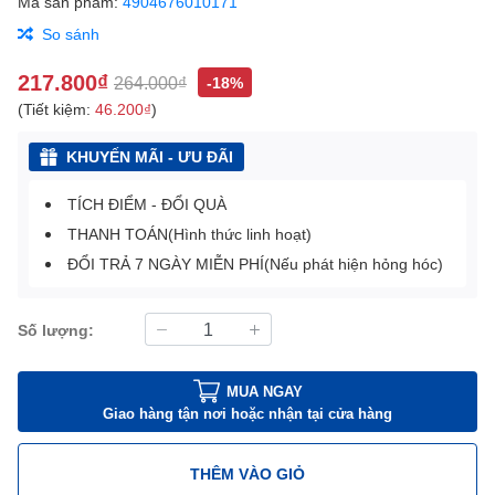
Mã sản phẩm:
4904676010171
So sánh
217.800₫
264.000₫
-18%
(Tiết kiệm:
46.200₫
)
KHUYẾN MÃI - ƯU ĐÃI
TÍCH ĐIỂM - ĐỔI QUÀ
THANH TOÁN(Hình thức linh hoạt)
ĐỔI TRẢ 7 NGÀY MIỄN PHÍ(Nếu phát hiện hỏng hóc)
Số lượng:
MUA NGAY
Giao hàng tận nơi hoặc nhận tại cửa hàng
THÊM VÀO GIỎ