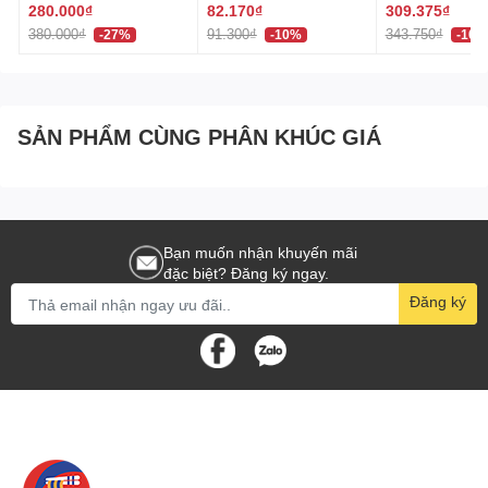
320ml 페브리즈 상쾌한
(60 Viên) Nhật
280.000₫
82.170₫
309.375₫
Hướng dẫn sử dụng và bảo quản
향
380.000₫
91.300₫
343.750₫
-27%
-10%
-10%
Sử dụng: Đặt thực phẩm vào cối xay và kéo sợi dây
để xay nhuyễn.
Bảo quản: Rửa sạch sau khi sử dụng và để nơi khô
ráo, sạch sẽ.
SẢN PHẨM CÙNG PHÂN KHÚC GIÁ
Hakiko - Phân phối chính hãng các sản phẩm Nhật
Bản
Bạn muốn nhận khuyến mãi
Hakiko là nhà phân phối chính thức các sản phẩm chất
đặc biệt? Đăng ký ngay.
lượng từ Nhật Bản, cam kết mang đến cho khách hàng
Đăng ký
những sản phẩm tiện ích và chất lượng cao, phù hợp với
mọi nhu cầu sử dụng. Dụng Cụ Xay Thực Phẩm Mini Nhật
Bản từ Hakiko không chỉ là một giải pháp tiện lợi trong việc
chuẩn bị thức ăn mà còn góp phần tạo nên không gian bếp
gọn gàng và hợp vệ sinh. Hakiko cam kết mang đến cho
bạn những sản phẩm chất lượng cao, góp phần nâng cao
chất lượng cuộc sống hàng ngày.