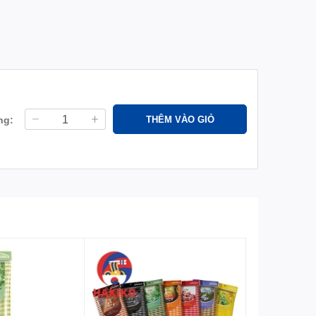
ng:
THÊM VÀO GIỎ