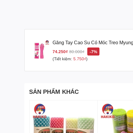
Găng Tay Cao Su Có Móc Treo Myun
Quốc 걸이형 고무장갑 (중)
74.250₫
80.000₫
-7%
(Tiết kiệm:
5.750₫
)
SẢN PHẨM KHÁC