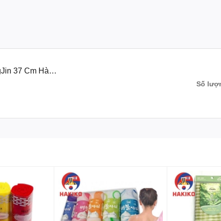
gJin 37 Cm Hàn
Số lượ