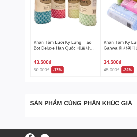
Khăn Tắm Lưới Kỳ Lưng, Tạo
Khăn Tắm Kỳ Lư
Bọt Deluxe Hàn Quốc 네트샤워
Gahwa 원샤워타
타올
43.500₫
34.500₫
50.000₫
45.000₫
-13%
-24%
SẢN PHẨM CÙNG PHÂN KHÚC GIÁ