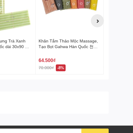
ưng Trà Xanh
Khăn Tắm Thảo Mộc Massage,
Túi Tắm Kỳ G
c dài 30x90 녹
Tạo Bọt Gahwa Hàn Quốc 천연
Vivadi Set 
샤워타올
64.500₫
18.000₫
70.000₫
-8%