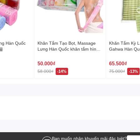
ng Hàn Quốc
Khăn Tắm Tạo Bọt, Massage
Khăn Tắm Kỳ L
올
Lưng Hàn Quốc khăn tắm hình
Gahwa Hàn Quố
hoa dài 30x95 cm 버블샤워타올
차 샤워타올
50.000₫
65.500₫
58.000₫
75.000₫
-14%
-13%
Bạn muốn nhận khuyến mãi đặc biệt?