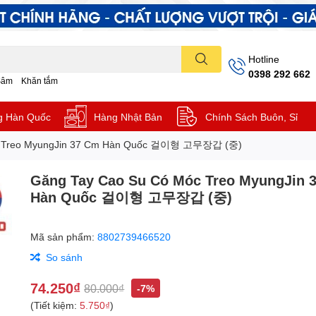
Hotline
0398 292 662
Sâm
Khăn tắm
g Hàn Quốc
Hàng Nhật Bản
Chính Sách Buôn, Sỉ
c Treo MyungJin 37 Cm Hàn Quốc 걸이형 고무장갑 (중)
Găng Tay Cao Su Có Móc Treo MyungJin 
Hàn Quốc 걸이형 고무장갑 (중)
Mã sản phẩm:
8802739466520
So sánh
74.250₫
80.000₫
-7%
(Tiết kiệm:
5.750₫
)