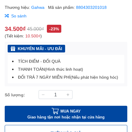
Thương hiệu:
Gahwa
Mã sản phẩm:
8804303201018
So sánh
34.500₫
45.000₫
-23%
(Tiết kiệm:
10.500₫
)
KHUYẾN MÃI - ƯU ĐÃI
TÍCH ĐIỂM - ĐỔI QUÀ
THANH TOÁN(Hình thức linh hoạt)
ĐỔI TRẢ 7 NGÀY MIỄN PHÍ(Nếu phát hiện hỏng hóc)
Số lượng:
MUA NGAY
Giao hàng tận nơi hoặc nhận tại cửa hàng