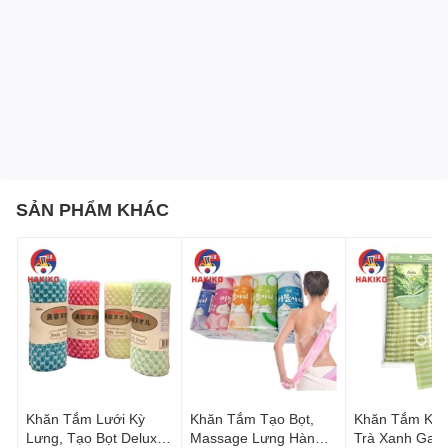
Tại sao bạn nên chọn Khăn Tắm Kỳ Lưng Hàn Quốc
Gahwa 원샤워타올?
SẢN PHẨM KHÁC
Chất liệu cao cấp: Khăn tắm kỳ lưng Hàn Quốc
Gahwa 원샤워타올 được làm từ chất liệu tự nhiên và
an toàn cho làn da, mang lại cảm giác mềm mại và
êm ái khi sử dụng.
Thiết kế thông minh: Sản phẩm có thiết kế đặc biệt
giúp bạn dễ dàng chăm sóc cơ thể, đặc biệt là những
vùng khó tiếp cận như lưng và cổ.
Tiện lợi và tiết kiệm: Khăn tắm kỳ lưng Gahwa 원샤워
타올 không chỉ giúp bạn tiết kiệm thời gian trong việc
Khăn Tắm Lưới Kỳ
Khăn Tắm Tạo Bọt,
Khăn Tắm Kỳ 
chăm sóc cơ thể mà còn tiết kiệm không gian trong
Lưng, Tạo Bọt Deluxe
Massage Lưng Hàn
Trà Xanh Gah