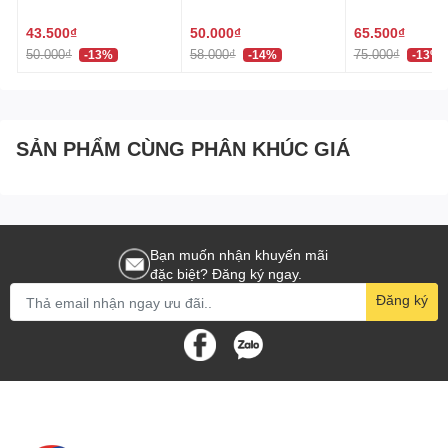
phòng tắm của bạn.
Hàn Quốc 네트샤워타
Quốc khăn tắm hình
Quốc dài 30x
올
hoa dài 30x95 cm 버블
샤워타올
43.500₫
50.000₫
65.500₫
샤워타올
Cách sử dụng Khăn Tắm Kỳ Lưng Hàn Quốc Gahwa 원
50.000₫
58.000₫
75.000₫
-13%
-14%
-13%
샤워타올
Làm ướt khăn tắm và cho một lượng sữa tắm vừa đủ
SẢN PHẨM CÙNG PHÂN KHÚC GIÁ
lên khăn.
Massage nhẹ nhàng khắp cơ thể, đặc biệt là vùng
lưng và cổ.
Xả sạch khăn bằng nước sau khi sử dụng.
Bạn muốn nhận khuyến mãi
Đồ dùng phòng tắm Hàn Quốc - Một lựa chọn hoàn
đặc biệt? Đăng ký ngay.
Đăng ký
hảo cho gia đình bạn
Không chỉ khăn tắm kỳ lưng Gahwa 원샤워타올, đồ dùng
phòng tắm Hàn Quốc cũng bao gồm nhiều sản phẩm khác
như bàn chải đánh răng, dụng cụ tẩy da chết, và các loại
sữa tắm đặc trưng. Tất cả những sản phẩm này đều được
thiết kế và sản xuất theo tiêu chuẩn cao, đảm bảo chất