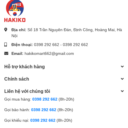
lượng và an toàn cho người sử dụng.
Bạn nên tìm mua đồ gia dụng Hàn Quốc ở đâu?
Để mua sắm các sản phẩm gia dụng Hàn Quốc, bạn có thể
Địa chỉ:
Số 18 Trần Nguyên Đán, Định Công, Hoàng Mai, Hà
Nội
tham khảo tại các cửa hàng đồ dùng cá nhân, siêu thị hoặc
các trang thương mại điện tử uy tín. Hãy đảm bảo rằng bạn
Điện thoại:
0398 292 662
-
0398 292 662
chọn mua sản phẩm từ những nhà cung cấp chính hãng
Email:
hakikomart662@gmail.com
để đảm bảo chất lượng và hưởng trọn những ưu điểm của
sản phẩm.
Hỗ trợ khách hàng
HAKIKOMART - Đi siêu thị ngay tại nhà với nhiều ưu
Chính sách
đãi hấp dẫn
Liên hệ với chúng tôi
Khăn tắm kỳ lưng Hàn Quốc Gahwa 원샤워타올 là sản
Gọi mua hàng:
0398 292 662
(8h-20h)
phẩm đáng để đầu tư cho phòng tắm của bạn. Với chất
liệu cao cấp, thiết kế thông minh và tiện lợi, sản phẩm này
Gọi bảo hành:
0398 292 662
(8h-20h)
sẽ giúp bạn tận hưởng trải nghiệm tắm gội tuyệt vời nhất.
Gọi khiếu nại:
0398 292 662
(8h-20h)
Hãy thêm khăn tắm kỳ lưng Gahwa 원샤워타올 vào danh
sách đồ dùng cá nhân của bạn ngay hôm nay và trải