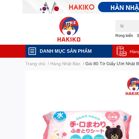
Rong biển
DANH MỤC SẢN PHẨM
Hàn
Trang chủ
/
Hàng Nhật Bản
/
Gói 80 Tờ Giấy Ướt Nhật 