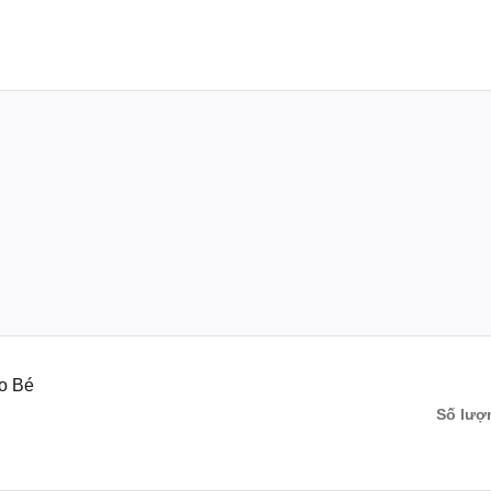
 Nhật Bản
ic dưỡng ẩm tự nhiên.
ng ẩm hiệu quả, chất liệu bông mềm dịu êm cho da bé.
o Bé
 có thể tự tiêu huỷ khi xả trôi trong bồn cầu.
Số lượ
ất tại Nhật.