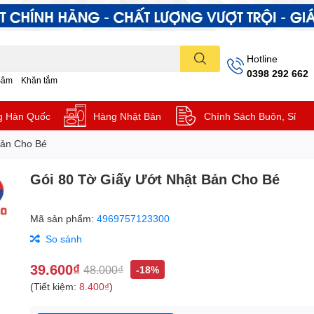
Hotline
0398 292 662
Sâm
Khăn tắm
g Hàn Quốc
Hàng Nhật Bản
Chính Sách Buôn, Sỉ
Bản Cho Bé
Gói 80 Tờ Giấy Ướt Nhật Bản Cho Bé
Mã sản phẩm:
4969757123300
So sánh
39.600₫
48.000₫
-18%
(Tiết kiệm:
8.400₫
)