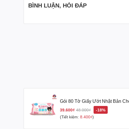
BÌNH LUẬN, HỎI ĐÁP
Thông tin chi tiết sản phẩm gói 80 tờ giấy ướt
Kích thước tờ giấy: 14.0 * 20.0 cm.
Số lượng: 80 tờ.
Thành phần: Nước tinh khiết, axit hyaluron
Công dụng: Vệ sinh hàng ngày cho bé, dưỡ
Gói 80 Tờ Giấy Ướt Nhật Bản Ch
An toàn: Không chứa chất tạo mùi, không cồn,
39.600₫
48.000₫
-18%
Xuất xứ: Nhập khẩu trực tiếp từ Nhật, sản xu
(Tiết kiệm:
8.400₫
)