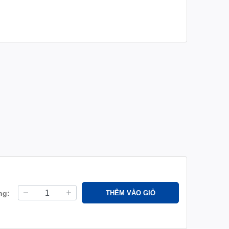
ng:
THÊM VÀO GIỎ