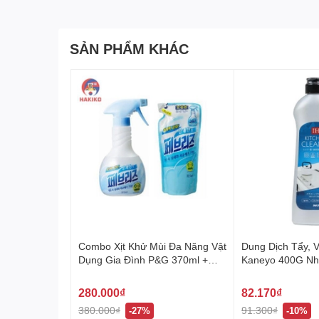
Ưu điểm của Giấy Ướt Nhật Bản Cho Bé
Giấy ướt Nhật Bản cho bé mang lại nhiều lợi ích:
SẢN PHẨM KHÁC
An toàn và nhẹ nhàng cho bé với thành phần
Dưỡng ẩm hiệu quả nhờ Axit hyaluronic giú
Chất liệu bông mềm mại, êm ái, tạo cảm giá
Thân thiện môi trường nhờ khả năng tự tiêu
Hướng dẫn sử dụng và bảo quản
Sử dụng để lau nhẹ nhàng cho bé sau mỗi lầ
Đóng kín bao bì sau khi sử dụng để giữ giấ
Bảo quản nơi khô ráo và tránh ánh nắng trực
Giới thiệu về HAKIKO - Chăm sóc bé yêu với 
Combo Xịt Khử Mùi Đa Năng Vật
Dung Dịch Tẩy, 
HAKIKO, chuyên cung cấp hàng Nhật nhập khẩu c
Dụng Gia Đình P&G 370ml +
Kaneyo 400G Nh
Ướt Nhật Bản Cho Bé", chúng tôi mong muốn giúp
320ml 페브리즈 상쾌한향
trường. HAKIKO tự hào là người bạn đồng hành kh
280.000₫
82.170₫
380.000₫
91.300₫
-27%
-10%