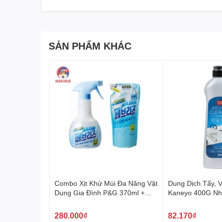
Sử dụng: Đặt thực phẩm vào hộp và đậy nắ
Bảo quản: Làm sạch sau mỗi lần sử dụng, b
Hakiko - Nhà phân phối uy tín các sản phẩm 
SẢN PHẨM KHÁC
Hakiko, nhà phân phối chính thức các sản phẩm c
trường. Hakiko cam kết mang đến sản phẩm tiện 
Hộp nhựa đựng thực phẩm dáng cao 570ml loại tr
bếp gọn gàng và hợp vệ sinh. Hakiko cam kết m
Combo Xịt Khử Mùi Đa Năng Vật
Dung Dịch Tẩy, 
Dụng Gia Đình P&G 370ml +
Kaneyo 400G Nh
320ml 페브리즈 상쾌한향
280.000₫
82.170₫