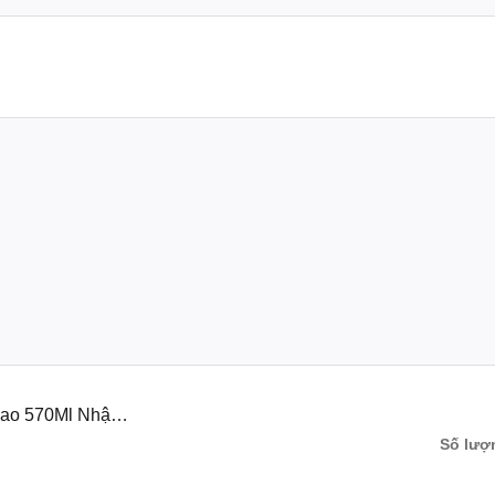
 Thực Phẩm Dáng Cao 570ml Loại Tròn Có Nắp Nhật Bản
 toàn cho thực phẩm.
Dáng Cao 570ml
gian lưu trữ.
m khác nhau.
 cho thực phẩm tươi ngon và sạch sẽ.
ao 570Ml Nhật
Số lượ