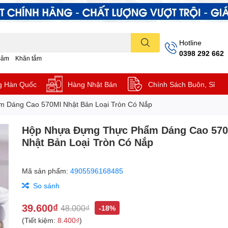
Hotline
0398 292 662
Sâm
Khăn tắm
g Hàn Quốc
Hàng Nhật Bản
Chính Sách Buôn, Sỉ
 Dáng Cao 570Ml Nhật Bản Loại Tròn Có Nắp
Hộp Nhựa Đựng Thực Phẩm Dáng Cao 57
Nhật Bản Loại Tròn Có Nắp
Mã sản phẩm:
4905596168485
So sánh
39.600₫
48.000₫
-18%
(Tiết kiệm:
8.400₫
)