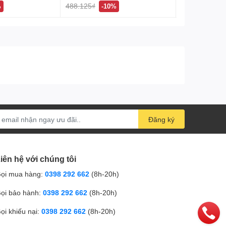
488.125₫
123.750₫
%
-10%
-1
Đăng ký
iên hệ với chúng tôi
ọi mua hàng:
0398 292 662
(8h-20h)
ọi bảo hành:
0398 292 662
(8h-20h)
ọi khiếu nại:
0398 292 662
(8h-20h)