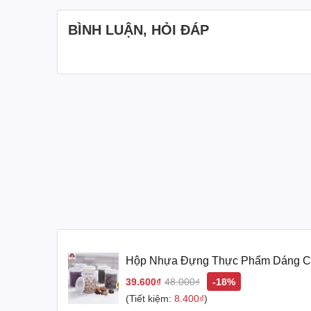
BÌNH LUẬN, HỎI ĐÁP
Thông tin chi tiết sản phẩm Hộp Nhựa Đựng
Dung tích: 570ml.
Chất liệu: Nhựa PP cao cấp, bền đẹp và an
Xuất xứ: Nhật Bản.
Công dụng của Hộp Nhựa Đựng Thực Phẩm 
Thiết kế dáng cao và tròn giúp tối ưu không 
Phù hợp để chứa đựng nhiều loại thực phẩ
Bảo quản thực phẩm một cách hiệu quả, giữ
Hộp Nhựa Đựng Thực Phẩm Dáng C
Bản Loại Tròn Có Nắp
39.600₫
48.000₫
-18%
Hướng dẫn sử dụng và bảo quản
(Tiết kiệm:
8.400₫
)