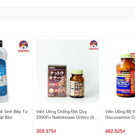
p cẩn thận.
ảo quản nơi khô ráo và sạch sẽ.
chính hãng từ Nhật Bản
hất lượng từ Nhật Bản, tự hào giới thiệu hộp nhựa đựng thực p
ích, chất lượng cao, phù hợp với mọi nhu cầu bảo quản thực p
òn có nắp Nhật Bản không chỉ là giải pháp lưu trữ thực phẩm 
ang đến cho bạn những sản phẩm chất lượng cao, góp phần nân
Vệ Sinh Bếp Từ
Viên Uống Chống Đột Quỵ
Viên Uống Bổ 
ật Bản
2000Fu Nattokinase Orihiro (60
Glucosamine Or
Viên) Nhật Bản
Nhật Bản
309.375₫
492.525₫