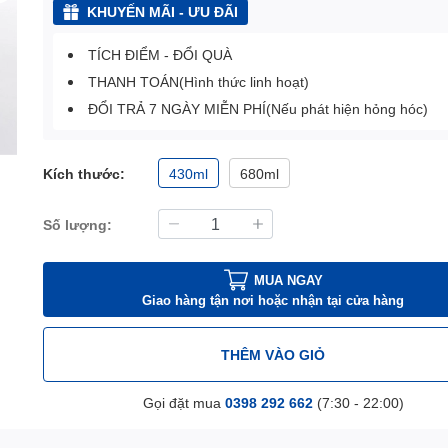
KHUYẾN MÃI - ƯU ĐÃI
TÍCH ĐIỂM - ĐỔI QUÀ
THANH TOÁN(Hình thức linh hoạt)
ĐỔI TRẢ 7 NGÀY MIỄN PHÍ(Nếu phát hiện hỏng hóc)
Kích thước:
430ml
680ml
Số lượng:
MUA NGAY
Giao hàng tận nơi hoặc nhận tại cửa hàng
THÊM VÀO GIỎ
Gọi đặt mua
0398 292 662
(7:30 - 22:00)