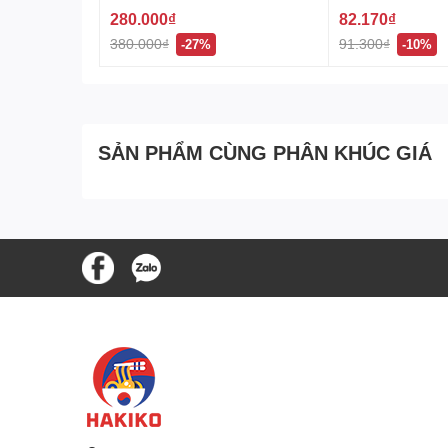
280.000₫
82.170₫
380.000₫
91.300₫
-27%
-10%
SẢN PHẨM CÙNG PHÂN KHÚC GIÁ