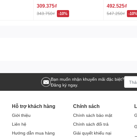
309.375₫
492.525₫
343.750₫
547.250₫
-10%
-10
Bạn muốn nhận khuyến mãi đặc biệt?
Đăng ký ngay.
Hỗ trợ khách hàng
Chính sách
L
Giới thiệu
Chính sách bảo mật
G
Liên hệ
Chính sách đổi trả
G
Hướng dẫn mua hàng
Giải quyết khiếu nại