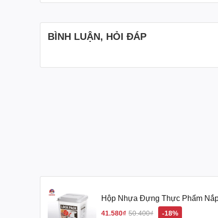
BÌNH LUẬN, HỎI ĐÁP
Thông tin chi tiết sản phẩm Hộp Nhựa Đựng
Chất liệu: Nhựa cao cấp, an toàn cho thực 
Công dụng: Đựng thực phẩm một cách tiện lợ
kế thông minh, chia thành 2 phần để lấy thứ
Khả năng sử dụng: Có thể sử dụng trong lò 
Xuất xứ: Nhập khẩu từ Nhật, sản xuất tại Nh
Hộp Nhựa Đựng Thực Phẩm Nắp 
Lợi ích khi sử dụng Hộp Nhựa Đựng Thực Ph
41.580₫
50.400₫
-18%