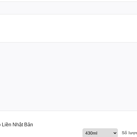
 Thực Phẩm Nắp Liền Nhật Bản
phẩm.
i, giúp tiết kiệm không gian. Nắp được thiết
c ăn và gia vị một cách nhanh chóng và vệ sinh.
vi sóng.
ật.
Liền Nhật Bản
Số lượ
ẩm Nắp Liền Nhật Bản