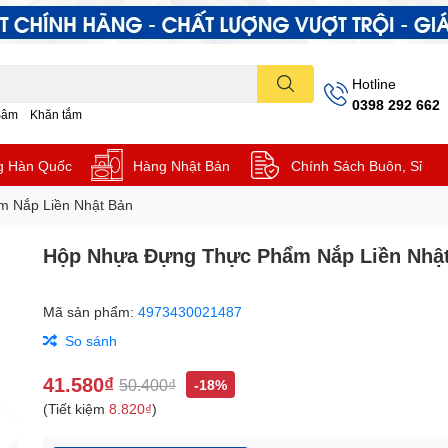
Hotline
0398 292 662
Sâm
Khăn tắm
g Hàn Quốc
Hàng Nhật Bản
Chính Sách Buôn, Sỉ
 Nắp Liền Nhật Bản
Hộp Nhựa Đựng Thực Phẩm Nắp Liền Nhậ
Mã sản phẩm:
4973430021487
So sánh
41.580₫
50.400₫
-18%
(Tiết kiệm
8.820₫
)