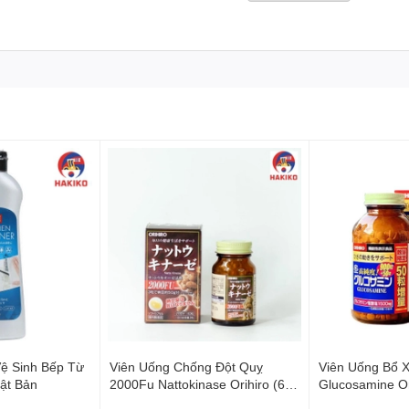
h sẽ mà còn mang lại sự tiện lợi trong việc lấy thức ăn và gia 
m cho sản phẩm này trở thành lựa chọn lý tưởng cho mọi gia đìn
đóng nắp.
ánh sử dụng vật sắc nhọn trực tiếp trên hộp để giữ độ bền củ
hập khẩu từ Nhật Bản
hất lượng từ Nhật Bản, tự hào giới thiệu hộp nhựa đựng thực p
 hợp với mọi nhu cầu lưu trữ thực phẩm.
g chỉ là sản phẩm lưu trữ tiện ích mà còn góp phần tạo nên k
lượng cao, góp phần nâng cao chất lượng cuộc sống hàng ngà
Vệ Sinh Bếp Từ
Viên Uống Chống Đột Quỵ
Viên Uống Bổ 
ật Bản
2000Fu Nattokinase Orihiro (60
Glucosamine Or
Viên) Nhật Bản
Nhật Bản