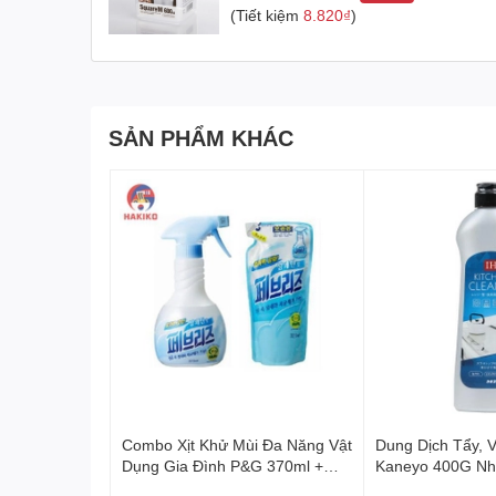
(Tiết kiệm
8.820₫
)
Hộp này không chỉ giữ thực phẩm tươi ngon và sạc
chất liệu nhựa cao cấp và thiết kế thông minh là
Hướng dẫn sử dụng và bảo quản
SẢN PHẨM KHÁC
Sử dụng: Đặt thực phẩm vào trong hộp và 
Bảo quản: Làm sạch sau mỗi lần sử dụng. Tr
Địa chỉ cung cấp các sản phẩm chính hãng n
Hakiko, nhà phân phối chính thức các sản phẩm c
mang đến sản phẩm tiện ích, chất lượng cao, phù
Hộp nhựa đựng thực phẩm nắp liền Nhật Bản khôn
cam kết mang đến cho bạn những sản phẩm chất 
Combo Xịt Khử Mùi Đa Năng Vật
Dung Dịch Tẩy, 
Dụng Gia Đình P&G 370ml +
Kaneyo 400G Nh
320ml 페브리즈 상쾌한향