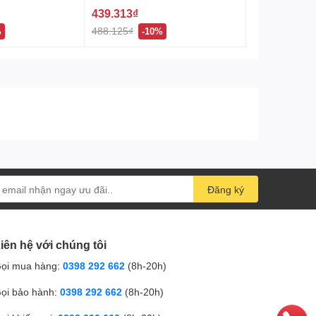
439.313₫
111.375₫
488.125₫
123.750₫
%
-10%
-1
Đăng ký
iên hệ với chúng tôi
ọi mua hàng:
0398 292 662
(8h-20h)
ọi bảo hành:
0398 292 662
(8h-20h)