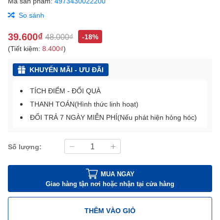
Mã sản phẩm:
4973430022200
So sánh
39.600₫
48.000₫
-18%
(Tiết kiệm:
8.400₫
)
KHUYẾN MÃI - ƯU ĐÃI
TÍCH ĐIỂM - ĐỔI QUÀ
THANH TOÁN(Hình thức linh hoạt)
ĐỔI TRẢ 7 NGÀY MIỄN PHÍ(Nếu phát hiện hỏng hóc)
Số lượng:
MUA NGAY
Giao hàng tận nơi hoặc nhận tại cửa hàng
THÊM VÀO GIỎ