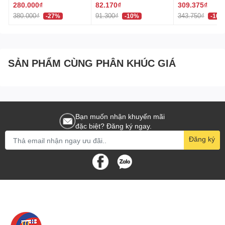
320ml 페브리즈 상쾌한
(60 Viên) Nhật
280.000₫
82.170₫
309.375₫
Bảo quản: Rửa sạch sau mỗi lần sử dụng, giữ hộp ở
향
380.000₫
91.300₫
343.750₫
-27%
-10%
-10%
nơi khô ráo và sạch sẽ.
Hakiko - Địa chỉ cung cấp các sản phẩm chính hãng
SẢN PHẨM CÙNG PHÂN KHÚC GIÁ
nhập khẩu từ Nhật Bản
Hakiko, nhà phân phối chính thức các sản phẩm chất
lượng từ Nhật Bản, tự hào giới thiệu Hộp Nhựa Nắp Bật
Sanada 700ml đến thị trường. Hakiko cam kết cung cấp
Bạn muốn nhận khuyến mãi
sản phẩm tiện ích, chất lượng cao, phù hợp với mọi nhu
đặc biệt? Đăng ký ngay.
cầu bảo quản thực phẩm và tổ chức không gian trong gia
Đăng ký
đình.
Hộp Nhựa Nắp Bật Sanada 700ml Nhật Bản không chỉ
cung cấp giải pháp lưu trữ thực phẩm hiệu quả mà còn
góp phần tạo nên không gian nhà bạn gọn gàng và hợp vệ
sinh. Hakiko cam kết mang đến cho bạn những sản phẩm
chất lượng cao, góp phần nâng cao chất lượng cuộc sống