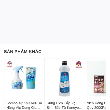
Thông tin chi tiết Hộp Nhựa Thực Phẩm Vuông 1600ml
Inomata Nhật Bản
Chất liệu: Nhựa nhựa PP an toàn, chịu nhiệt.
Dung tích: 1.6L.
Kích thước: 15,0 x 10,0 x 6,0 Hcm.
SẢN PHẨM KHÁC
Xuất xứ: Nhật Bản.
Công dụng của Hộp Nhựa Thực Phẩm Vuông 1600ml
Inomata
Đựng được nhiều loại thực phẩm, từ trái cây lớn đến
rau củ, thịt cá.
Bảo quản thực phẩm kín, không bay mùi khi bảo
quản trong tủ lạnh.
Combo Xịt Khử Mùi Đa
Dung Dịch Tẩy, Vệ
Viên Uống Ch
Không bám màu, mùi sau khi rửa, giữ hộp mới sạch
Năng Vật Dụng Gia
Sinh Bếp Từ Kaneyo
Quỵ 2000Fu
và thơm tho.