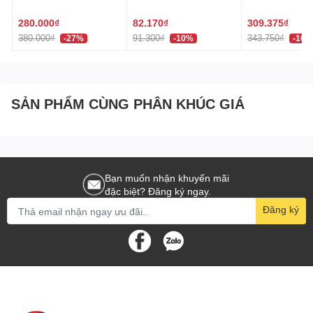
Đình P&G 370ml +
400G Nhật Bản
Nattokinase Or
Nắp hộp dễ đậy và tháo ra, tiện dụng cho người
320ml 페브리즈 상쾌한
(60 Viên) Nhật
280.000₫
82.170₫
309.375₫
dùng.
향
380.000₫
91.300₫
343.750₫
-27%
-10%
-10%
Hướng dẫn sử dụng và bảo quản
Sử dụng: Rửa sạch hộp trước và sau khi dùng, dùng
SẢN PHẨM CÙNG PHÂN KHÚC GIÁ
đựng thực phẩm. Dùng được trong lò vi sóng (mở
nắp khi sử dụng).
Bảo quản: Bảo quản nơi khô ráo, tránh nhiệt độ cao,
tránh lửa.
Bạn muốn nhận khuyến mãi
đặc biệt? Đăng ký ngay.
Hakiko - Nhà phân phối uy tín các sản phẩm Nhật Bản
Đăng ký
Hakiko, nhà phân phối chính thức các sản phẩm chất
lượng từ Nhật Bản, tự hào giới thiệu Hộp Nhựa Thực
Phẩm Vuông 1600ml Inomata đến thị trường. Hakiko cam
kết mang đến sản phẩm tiện ích, chất lượng cao, phù hợp
với mọi nhu cầu bảo quản thực phẩm.
Hộp Nhựa Thực Phẩm Vuông 1600ml Inomata Nhật Bản