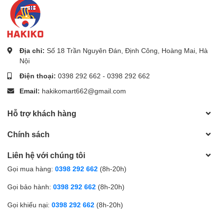
không chỉ cung cấp giải pháp lưu trữ thực phẩm hiệu quả
mà còn góp phần tạo nên không gian bếp gọn gàng và
hợp vệ sinh. Hakiko cam kết mang đến cho bạn những sản
phẩm chất lượng cao, góp phần nâng cao chất lượng cuộc
Địa chỉ:
Số 18 Trần Nguyên Đán, Định Công, Hoàng Mai, Hà
sống hàng ngày.
Nội
Điện thoại:
0398 292 662
-
0398 292 662
Email:
hakikomart662@gmail.com
Hỗ trợ khách hàng
Chính sách
Liên hệ với chúng tôi
Gọi mua hàng:
0398 292 662
(8h-20h)
Gọi bảo hành:
0398 292 662
(8h-20h)
Gọi khiếu nại:
0398 292 662
(8h-20h)