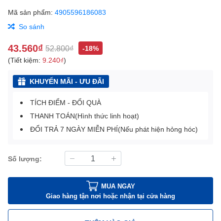
Mã sản phẩm:
4905596186083
So sánh
43.560₫
52.800₫
-18%
(Tiết kiệm:
9.240₫
)
KHUYẾN MÃI - ƯU ĐÃI
TÍCH ĐIỂM - ĐỔI QUÀ
THANH TOÁN(Hình thức linh hoạt)
ĐỔI TRẢ 7 NGÀY MIỄN PHÍ(Nếu phát hiện hỏng hóc)
Số lượng:
MUA NGAY
Giao hàng tận nơi hoặc nhận tại cửa hàng