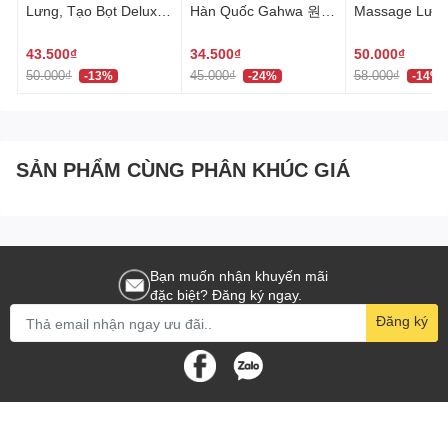
Lưng, Tạo Bọt Deluxe
Hàn Quốc Gahwa 원샤
Massage Lưng
Hàn Quốc 네트샤워타
워타올
Quốc khăn tắm hình
올
hoa dài 30x95 cm 버블
43.500₫
34.500₫
50.000₫
샤워타올
50.000₫
45.000₫
58.000₫
-13%
-24%
-14%
SẢN PHẨM CÙNG PHÂN KHÚC GIÁ
Bạn muốn nhận khuyến mãi
đặc biệt? Đăng ký ngay.
Đăng ký