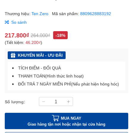
Thương hiệu:
Ten Zero
Mã sản phẩm:
8809628883192
So sánh
217.800₫
264.000₫
-18%
(Tiết kiệm:
46.200₫
)
KHUYẾN MÃI - ƯU ĐÃI
TÍCH ĐIỂM - ĐỔI QUÀ
THANH TOÁN(Hình thức linh hoạt)
ĐỔI TRẢ 7 NGÀY MIỄN PHÍ(Nếu phát hiện hỏng hóc)
Số lượng:
MUA NGAY
Giao hàng tận nơi hoặc nhận tại cửa hàng