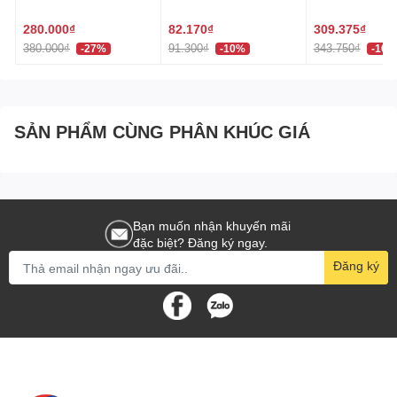
Đình P&G 370ml +
400G Nhật Bản
Nattokinase Or
Khay đựng Sanada phù hợp với nhu cầu nhà tắm và nhà
320ml 페브리즈 상쾌한
(60 Viên) Nhật
280.000₫
82.170₫
309.375₫
bếp. Khi sử dụng, bạn nên:
향
380.000₫
91.300₫
343.750₫
-27%
-10%
-10%
Vệ sinh khay đúng cách, tránh dùng dụng cụ cọ rửa thô
nhám gây xước.
Bảo quản ở nơi khô thoáng, tránh va đập mạnh và tránh
SẢN PHẨM CÙNG PHÂN KHÚC GIÁ
tiếp xúc với nguồn nhiệt cao.
Lưu ý:
Màu sắc của sản phẩm có thể hơi khác một chút tùy theo
Bạn muốn nhận khuyến mãi
thiết bị bạn đang xem.
đặc biệt? Đăng ký ngay.
Sản phẩm Khay Đựng Đồ Dùng Nhà Tắm Sanada là sự
Đăng ký
kết hợp hoàn hảo giữa thiết kế tiện ích và chất lượng cao
từ Nhật Bản. Sản phẩm được nhập khẩu trực tiếp và sản
xuất tại Nhật Bản, đảm bảo tính năng và độ bền tuyệt vời
cho ngôi nhà của bạn.
Từ khóa : Khay Đựng Đồ Dùng Nhà Tắm Sanada, Khay