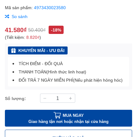
Mã sản phẩm:
4973430023580
So sánh
41.580₫
50.400₫
-18%
(Tiết kiệm:
8.820₫
)
KHUYẾN MÃI - ƯU ĐÃI
TÍCH ĐIỂM - ĐỔI QUÀ
THANH TOÁN(Hình thức linh hoạt)
ĐỔI TRẢ 7 NGÀY MIỄN PHÍ(Nếu phát hiện hỏng hóc)
Số lượng:
MUA NGAY
Giao hàng tận nơi hoặc nhận tại cửa hàng