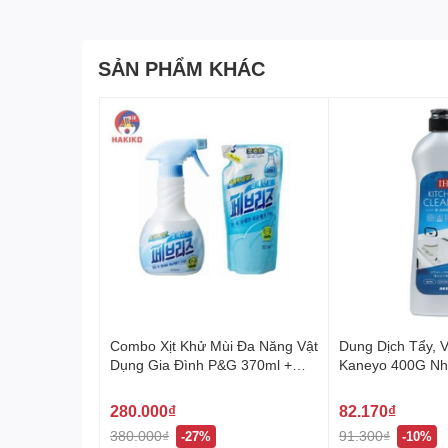
Thiết kế nhỏ gọn, que cầm màu sắc tươi s
Hướng dẫn sử dụng và bảo quản
SẢN PHẨM KHÁC
Sử dụng: Đổ hỗn hợp kem vào khuôn và đặt
Bảo quản: Rửa sạch sau khi sử dụng và bảo
Địa chỉ phân phối chính hãng các sản phẩm N
Hakiko, nhà phân phối chính thức các sản phẩm c
phẩm tiện ích, chất lượng cao, đáp ứng nhu cầu t
Khuôn Làm Kem 4 Chiếc Nhật Bản không chỉ là cô
mang đến cho bạn những sản phẩm chất lượng ca
Combo Xịt Khử Mùi Đa Năng Vật
Dung Dịch Tẩy, 
Dụng Gia Đình P&G 370ml +
Kaneyo 400G Nh
320ml 페브리즈 상쾌한향
280.000₫
82.170₫
380.000₫
91.300₫
-27%
-10%