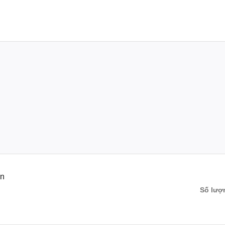
ật Bản
400ml.
hật.
ản
Số lượ
g kem ngoài thị trường.