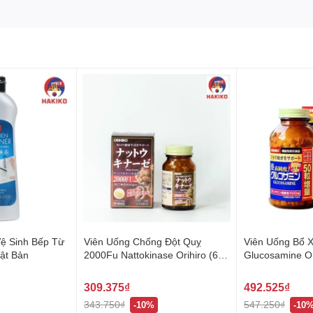
áng tạo nên những que kem hấp dẫn.
 vào tủ lạnh để đông cứng.
 quản nơi khô ráo.
hật Bản
hất lượng từ Nhật Bản, tự hào giới thiệu Khuôn Làm Kem 4 Chi
ự làm kem tại nhà.
ng cụ hữu ích trong việc làm kem mà còn góp phần tạo nên niề
o, góp phần nâng cao chất lượng cuộc sống hàng ngày.
Vệ Sinh Bếp Từ
Viên Uống Chống Đột Quỵ
Viên Uống Bổ 
ật Bản
2000Fu Nattokinase Orihiro (60
Glucosamine Or
Viên) Nhật Bản
Nhật Bản
309.375₫
492.525₫
343.750₫
547.250₫
-10%
-10