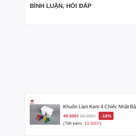
BÌNH LUẬN, HỎI ĐÁP
Thông tin chi tiết Khuôn Làm Kem 4 Chiếc Nh
Chất liệu: Nhựa cao cấp.
Kích thước: 15.9 x 6.4 x 11.4cm. Dung tích 
Xuất xứ: Nhật Bản, nhập khẩu trực tiếp từ N
Khuôn Làm Kem 4 Chiếc Nhật B
Công dụng của Khuôn Làm Kem 4 Chiếc
49.500₫
60.000₫
-18%
Tự tay làm kem ngon, bổ dưỡng tại nhà.
(Tiết kiệm:
10.500₫
)
An toàn vệ sinh, không lo ngại về chất lượn