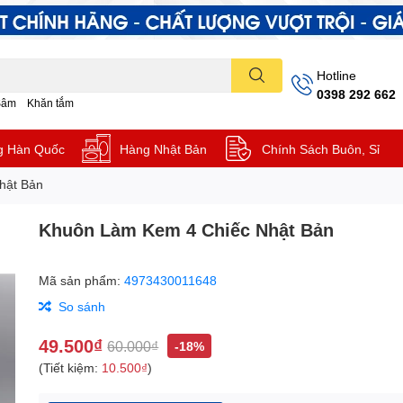
Hotline
0398 292 662
Sâm
Khăn tắm
g Hàn Quốc
Hàng Nhật Bản
Chính Sách Buôn, Sỉ
hật Bản
Khuôn Làm Kem 4 Chiếc Nhật Bản
Mã sản phẩm:
4973430011648
So sánh
49.500₫
60.000₫
-18%
(Tiết kiệm:
10.500₫
)