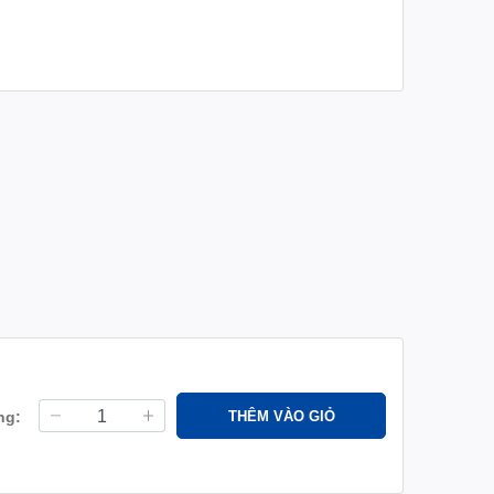
ng:
THÊM VÀO GIỎ