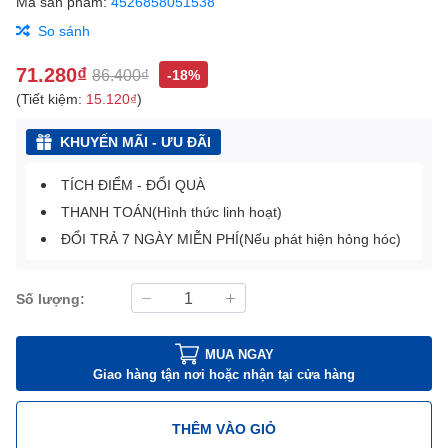
Mã sản phẩm:
4526858051538
So sánh
71.280₫
86.400₫
-18%
(Tiết kiệm:
15.120₫
)
KHUYẾN MÃI - ƯU ĐÃI
TÍCH ĐIỂM - ĐỔI QUÀ
THANH TOÁN(Hình thức linh hoạt)
ĐỔI TRẢ 7 NGÀY MIỄN PHÍ(Nếu phát hiện hỏng hóc)
Số lượng:
MUA NGAY
Giao hàng tận nơi hoặc nhận tại cửa hàng
THÊM VÀO GIỎ