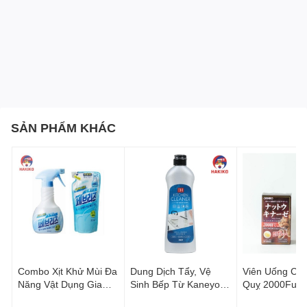
Thông Tin Chi Tiết về Máy Hàn Miệng Túi Cao Cấp
Nhật Bản
Chất liệu: Nhựa cao cấp, sử dụng 2 pin AA, đảm bảo
độ bền và an toàn.
Kích thước: Thiết kế nhỏ gọn, dễ dàng cầm nắm và
SẢN PHẨM KHÁC
sử dụng.
Xuất xứ: Sản xuất tại Trung Quốc, nhập khẩu trực
tiếp từ Nhật Bản.
Phù hợp: Hàn kín nhiều loại túi nhựa như PP, PVC,
PE, PET, đảm bảo tính tiện lợi và bảo quản hiệu quả.
Lưu Ý Khi Sử Dụng Máy Hàn Miệng Túi Cao Cấp
Đảm bảo pin được lắp đúng cách và máy hoạt động
Combo Xịt Khử Mùi Đa
Dung Dịch Tẩy, Vệ
Viên Uống Ch
ổn định trước khi sử dụng.
Năng Vật Dụng Gia
Sinh Bếp Từ Kaneyo
Quỵ 2000Fu
Tránh để máy tiếp xúc trực tiếp với nước hoặc đặt
Đình P&G 370ml +
400G Nhật Bản
Nattokinase Or