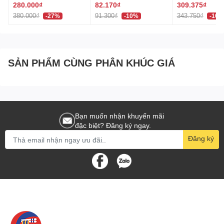
320ml 페브리즈 상쾌한
(60 Viên) Nhật
trong môi trường ẩm ướt.
280.000₫
82.170₫
309.375₫
향
Khi không sử dụng, cất giữ máy ở nơi khô ráo và
380.000₫
91.300₫
343.750₫
-27%
-10%
-10%
tránh xa tầm tay của trẻ em.
Hakiko - Đối Tác Đáng Tin Cậy Cung Cấp Đồ Gia Dụng
SẢN PHẨM CÙNG PHÂN KHÚC GIÁ
Nhật Bản
Hakiko không chỉ là nhà phân phối chính thức các sản
phẩm đồ gia dụng Nhật Bản chất lượng cao mà còn là
người bạn đáng tin cậy của mọi gia đình Việt. Máy Hàn
Bạn muốn nhận khuyến mãi
Miệng Túi Cao Cấp Nhật Bản là minh chứng cho sự tiện
đặc biệt? Đăng ký ngay.
ích và sáng tạo trong từng sản phẩm mà Hakiko mang lại.
Đăng ký
Bên cạnh chất lượng vượt trội, Hakiko còn chú trọng vào
trải nghiệm khách hàng, đảm bảo mỗi sản phẩm không chỉ
tiện ích mà còn thân thiện với môi trường. Đặt niềm tin vào
Hakiko, bạn sẽ được trải nghiệm sự tiện lợi và hài lòng
tuyệt đối.