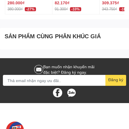
320ml 페브리즈 상쾌한
(60 Viên) Nhật
280.000₫
82.170₫
309.375₫
đoạn nấu nướng khác nhau.
향
380.000₫
91.300₫
343.750₫
-27%
-10%
-10%
Không làm hỏng đồ dùng: Đầu muôi mềm dẻo, không
gây trầy xước cho xoong chảo.
Hướng dẫn sử dụng
SẢN PHẨM CÙNG PHÂN KHÚC GIÁ
Vệ sinh sản phẩm trước và sau khi sử dụng.
Không để sản phẩm tiếp xúc trực tiếp với lửa hoặc
nguồn nhiệt cao.
Bảo quản nơi khô ráo, thoáng mát.
Bạn muốn nhận khuyến mãi
đặc biệt? Đăng ký ngay.
Muôi vớt kháng khuẩn Chef's Nhật Bản là dụng cụ không
Đăng ký
thể thiếu trong bếp, giúp bạn chuẩn bị và chế biến món ăn
một cách sạch sẽ, an toàn và tiện lợi. Với khả năng chịu
nhiệt cao và công dụng đa năng, sản phẩm này hứa hẹn
sẽ trở thành đối tác đắc lực, đồng hành cùng bạn trong mọi
công đoạn nấu nướng. Sản phẩm nhập khẩu trực tiếp từ
Nhật Bản và được sản xuất tại Nhật, đảm bảo chất lượng
và độ bền cao.