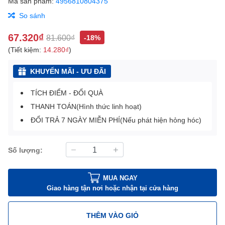
Mã sản phẩm:
4956810804375
So sánh
67.320₫
81.600₫
-18%
(Tiết kiệm:
14.280₫
)
KHUYẾN MÃI - ƯU ĐÃI
TÍCH ĐIỂM - ĐỔI QUÀ
THANH TOÁN(Hình thức linh hoạt)
ĐỔI TRẢ 7 NGÀY MIỄN PHÍ(Nếu phát hiện hỏng hóc)
Số lượng:
MUA NGAY
Giao hàng tận nơi hoặc nhận tại cửa hàng
THÊM VÀO GIỎ