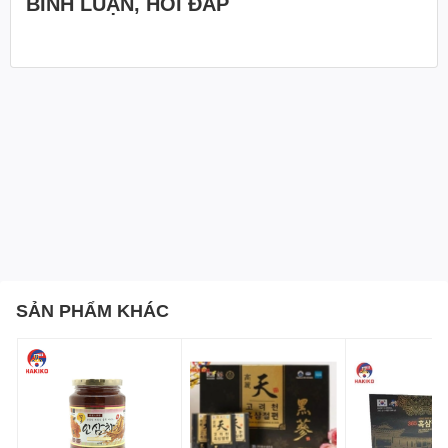
BÌNH LUẬN, HỎI ĐÁP
thẳng và giúp tinh thần tỉnh táo, tập trung hơn.
Làm đẹp da: Nước bổ gan hỗ trợ cải thiện mụn nhọt,
chống oxy hóa và làm đẹp da.
Đối tượng nên sử dụng
Người thường xuyên tiêu thụ bia, rượu.
Người muốn thanh nhiệt và giải độc cơ thể.
Người gặp vấn đề về gan hoặc có cơ thể gầy yếu,
suy kiệt.
Hướng dẫn sử dụng
Dành cho người lớn, nên uống từ 1 đến 2 lần mỗi ngày.
SẢN PHẨM KHÁC
Mỗi lần dùng 1 gói sau khi ăn để đạt hiệu quả tốt nhất.
Chăm sóc sức khỏe là việc làm hàng ngày. Đừng đợi đến
khi cơ thể xuất hiện vấn đề mới bắt đầu quan tâm. Hãy
chọn Nước Hồng Sâm Mát Gan NongHyup để bảo vệ gan
và sức khỏe toàn diện mỗi ngày.