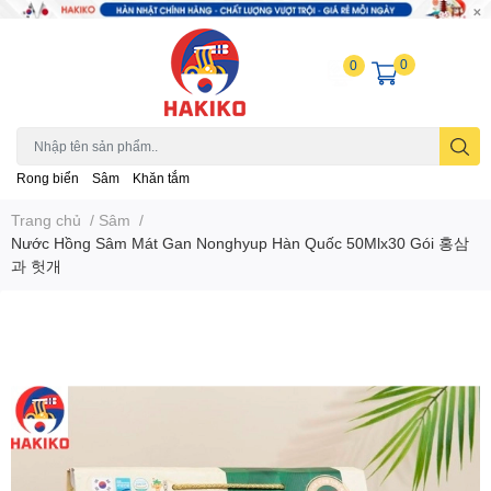
0
0
Rong biển
Sâm
Khăn tắm
Trang chủ
/
Sâm
/
Nước Hồng Sâm Mát Gan Nonghyup Hàn Quốc 50Mlx30 Gói 홍삼
과 헛개