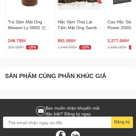
Trà Sâm Mật Ong
Hắc Sâm Thái Lát
Cao Hắc Sâm E
Miwami Lọ 580G 인삼
Tẩm Mật Ong Sambok
Power 250G X
차
Hộp 20G X 10 Gói Hàn
Hàn Quốc 흑
Quốc 삼복 홍삼 절편
248.750₫
891.000₫
2.277.000₫
300.000₫
1.044.000₫
2.668.000₫
-18%
-15%
-1
SẢN PHẨM CÙNG PHÂN KHÚC GIÁ
Bạn muốn nhận khuyến mãi
đặc biệt? Đăng ký ngay.
Đăng ký