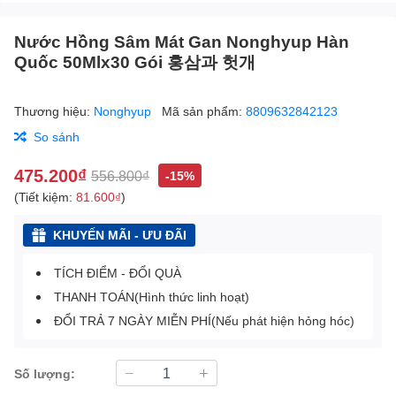
Nước Hồng Sâm Mát Gan Nonghyup Hàn
Quốc 50Mlx30 Gói 홍삼과 헛개
Thương hiệu:
Nonghyup
Mã sản phẩm:
8809632842123
So sánh
475.200₫
556.800₫
-15%
(Tiết kiệm:
81.600₫
)
KHUYẾN MÃI - ƯU ĐÃI
TÍCH ĐIỂM - ĐỔI QUÀ
THANH TOÁN(Hình thức linh hoạt)
ĐỔI TRẢ 7 NGÀY MIỄN PHÍ(Nếu phát hiện hỏng hóc)
Số lượng: