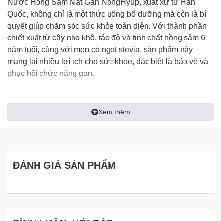
Nước Hồng Sâm Mát Gan NongHyup
, xuất xứ từ Hàn
Quốc, không chỉ là một thức uống bổ dưỡng mà còn là bí
quyết giúp chăm sóc sức khỏe toàn diện. Với thành phần
chiết xuất từ cây nho khô, táo đỏ và tinh chất hồng sâm 6
năm tuổi, cùng với men cỏ ngọt stevia, sản phẩm này
mang lại nhiều lợi ích cho sức khỏe, đặc biệt là bảo vệ và
phục hồi chức năng gan.
Ưu điểm nổi bật
Xem thêm
Bảo vệ gan: Nước Hồng Sâm Mát Gan NongHyup
giúp tăng cường bảo vệ và phục hồi chức năng gan,
giảm nguy cơ các vấn đề liên quan đến gan.
Thanh nhiệt và giải độc: Sản phẩm có khả năng
thanh nhiệt, tiêu độc và làm mát gan, giúp cơ thể luôn
ĐÁNH GIÁ SẢN PHẨM
trong trạng thái khoẻ mạnh.
Tăng đề kháng: Hỗ trợ cơ thể tăng đề kháng, phòng
chống các vấn đề có hại về gan.
Giảm stress: Cải thiện tình trạng nhức đầu, căng