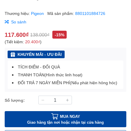
Thương hiệu:
Pigeon
Mã sản phẩm:
8801101884726
So sánh
117.600₫
138.000₫
-15%
(Tiết kiệm:
20.400₫
)
KHUYẾN MÃI - ƯU ĐÃI
TÍCH ĐIỂM - ĐỔI QUÀ
THANH TOÁN(Hình thức linh hoạt)
ĐỔI TRẢ 7 NGÀY MIỄN PHÍ(Nếu phát hiện hỏng hóc)
Số lượng:
MUA NGAY
Giao hàng tận nơi hoặc nhận tại cửa hàng