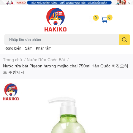
0
0
Rong biển
Sâm
Khăn tắm
Trang chủ
/
Nước Rửa Chén Bát
/
Nước rửa bát Pigeon hương mojito chai 750ml Hàn Quốc 버진모히
토 주방세제