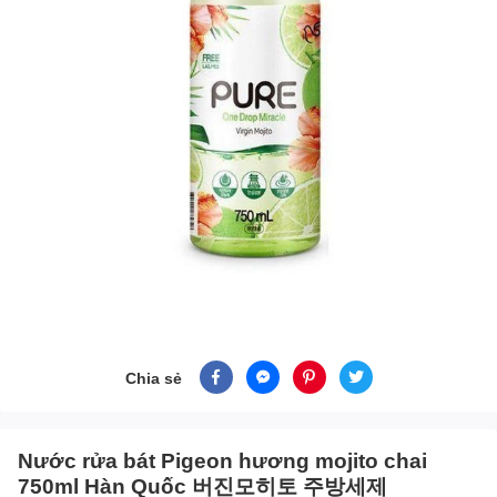
Chia sẻ
Nước rửa bát Pigeon hương mojito chai
750ml Hàn Quốc 버진모히토 주방세제