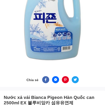
Chia sẻ
Nước xả vải Bianca Pigeon Hàn Quốc can
2500ml EX 블루비앙카 섬유유연제