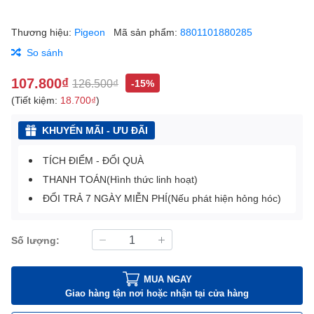
Thương hiệu:
Pigeon
Mã sản phẩm:
8801101880285
So sánh
107.800₫
126.500₫
-15%
(Tiết kiệm:
18.700₫
)
KHUYẾN MÃI - ƯU ĐÃI
TÍCH ĐIỂM - ĐỔI QUÀ
THANH TOÁN(Hình thức linh hoạt)
ĐỔI TRẢ 7 NGÀY MIỄN PHÍ(Nếu phát hiện hỏng hóc)
Số lượng:
MUA NGAY
Giao hàng tận nơi hoặc nhận tại cửa hàng