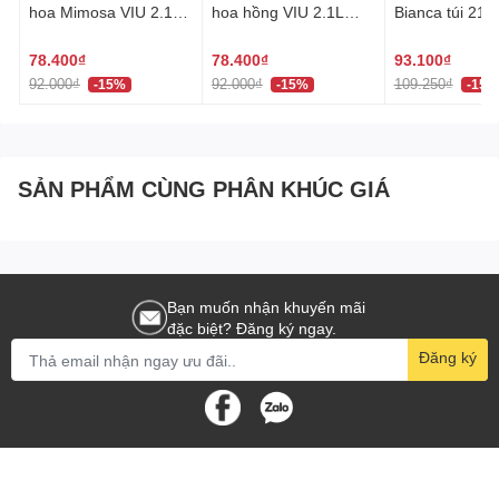
hoa Mimosa VIU 2.1L
hoa hồng VIU 2.1L
Bianca túi 210
Mukunghwa Hàn Quốc
Mukunghwa Hàn Quốc
Pigeon Hàn 
섬유
섬유
비앙카 섬유유
78.400₫
78.400₫
93.100₫
92.000₫
92.000₫
109.250₫
-15%
-15%
-15%
SẢN PHẨM CÙNG PHÂN KHÚC GIÁ
Bạn muốn nhận khuyến mãi
đặc biệt? Đăng ký ngay.
Đăng ký