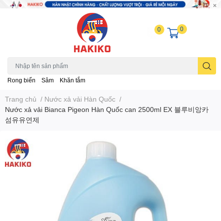
0
0
Rong biển
Sâm
Khăn tắm
Trang chủ
/
Nước xả vải Hàn Quốc
/
Nước xả vải Bianca Pigeon Hàn Quốc can 2500ml EX 블루비앙카
섬유유연제