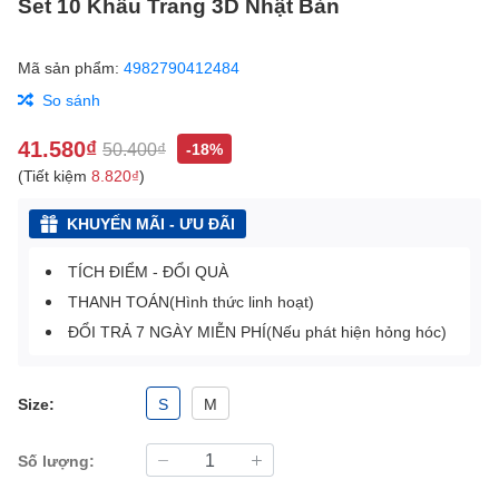
Set 10 Khẩu Trang 3D Nhật Bản
Mã sản phẩm:
4982790412484
So sánh
41.580₫
50.400₫
-18%
(Tiết kiệm
8.820₫
)
KHUYẾN MÃI - ƯU ĐÃI
TÍCH ĐIỂM - ĐỔI QUÀ
THANH TOÁN(Hình thức linh hoạt)
ĐỔI TRẢ 7 NGÀY MIỄN PHÍ(Nếu phát hiện hỏng hóc)
Size:
S
M
Số lượng: