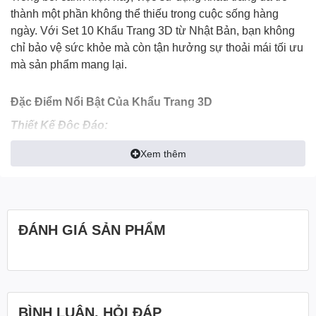
thành một phần không thể thiếu trong cuộc sống hàng
ngày. Với
Set 10 Khẩu Trang 3D từ Nhật Bản
, bạn không
chỉ bảo vệ sức khỏe mà còn tận hưởng sự thoải mái tối ưu
mà sản phẩm mang lại.
Đặc Điểm Nổi Bật Của Khẩu Trang 3D
Thiết Kế Độc Đáo:
Khẩu trang được thiết kế theo dạng 3D, giúp không bị dính
Xem thêm
sát vào miệng và môi, mang lại sự thoải mái khi nói chuyện
và hít thở. Thiết kế ôm sát giúp hạn chế tối đa khói bụi và
không làm mờ kính khi đeo.
ĐÁNH GIÁ SẢN PHẨM
Bảo Vệ Hô Hấp:
Khẩu trang có lớp lọc bụi hiệu quả, bảo vệ bạn khỏi các
nguồn khói bụi và chất độc hại trong môi trường.
An Toàn và Thân Thiện:
BÌNH LUẬN, HỎI ĐÁP