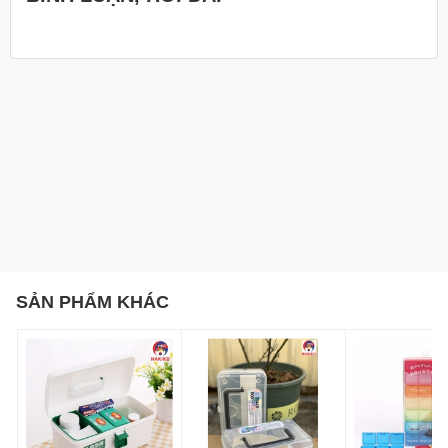
Làm từ chất liệu polyester, an toàn và thân thiện với mọi
loại da. Bền và dai, không dễ đứt hay rách, có thể sử dụng
nhiều lần.
Hướng Dẫn Sử Dụng và Bảo Quản
Cách Sử Dụng:
Đảm bảo khẩu trang che kín cằm và mũi và kéo dây
chun qua hai tai để khẩu trang ôm sát mặt mà không
có kẽ hở.
Không giặt khẩu trang. Thay khẩu trang mới khi cần
thiết, đặc biệt khi khẩu trang bị bẩn
SẢN PHẨM KHÁC
Hướng Dẫn Bảo Quản:
Khẩu trang chỉ dùng một lần, không nên giặt để tái sử
dụng.
Bảo quản khẩu trang ở nơi khô ráo, thoáng mát,
tránh nhiệt độ cao và xa lửa.