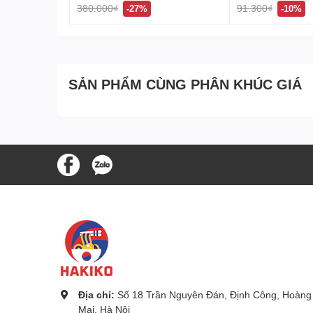
Quà Tặng Sang Trọng
380.000₫
91.300₫
-27%
-10%
Với hộp đựng tinh tế, set 3 món dao, thìa, dĩa n
Dành cho những ai yêu thích sự tinh tế và đẳng
Sở hữu ngay để trải nghiệm sự khác biệt trong m
SẢN PHẨM CÙNG PHÂN KHÚC GIÁ
Liên hệ đặt hàng gia dụng Nhật Bản tại Hakiko
Kho hàng Nhật Bản Chính Hãng Hakiko
Địa chỉ:
Số 6A, ngõ 254 phố Vĩnh Hưng, Phường
Điện thoại:
0349 599 465 - 0914797662
Địa chỉ:
Số 18 Trần Nguyên Đán, Định Công, Hoàng
Mai, Hà Nội