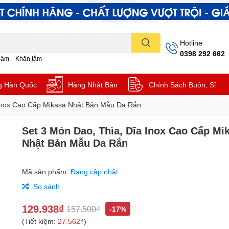
Hotline
0398 292 662
Sâm
Khăn tắm
g Hàn Quốc
Hàng Nhật Bản
Chính Sách Buôn, Sỉ
 Inox Cao Cấp Mikasa Nhật Bản Mẫu Da Rắn
Set 3 Món Dao, Thìa, Dĩa Inox Cao Cấp Mi
Nhật Bản Mẫu Da Rắn
Mã sản phẩm:
Đang cập nhật
So sánh
129.938₫
157.500₫
-17%
(Tiết kiệm:
27.562₫
)