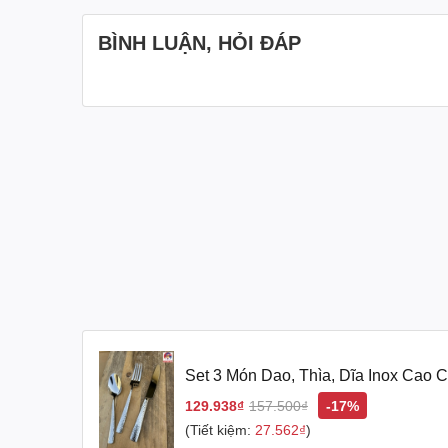
BÌNH LUẬN, HỎI ĐÁP
Set 3 Món Dao, Thìa, Dĩa Inox Cao 
Bản Mẫu Da Rắn
129.938₫
157.500₫
-17%
(Tiết kiệm:
27.562₫
)