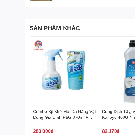
MIKASA - Đỉnh Cao Của Sự Sang Trọng và Ti
Mikasa, một thương hiệu đến từ Nhật Bản, đã nổi 
SẢN PHẨM KHÁC
set đồ ăn này trở thành một tác phẩm nghệ thuật 
Mẫu Da Rắn - Biểu Tượng Của Sự Độc Đáo và
Mẫu cán da rắn được sản xuất với công nghệ tinh 
dụng, mà còn khiến mỗi bữa ăn trở nên đặc biệt 
Chất Lượng Đỉnh Cao Vượt Trội
Dao, thìa và dĩa được thiết kế đầy đặn, nặng trị
phẩm không thể thiếu trên bất kỳ bàn ăn sang trọ
Bộ Sản Phẩm Hoàn Hảo
Combo Xịt Khử Mùi Đa Năng Vật
Dung Dịch Tẩy, 
Dụng Gia Đình P&G 370ml +
Kaneyo 400G Nh
Bộ sản phẩm gồm có: 2 dao dài 24cm, 2 dĩa dài 20
320ml 페브리즈 상쾌한향
280.000₫
82.170₫