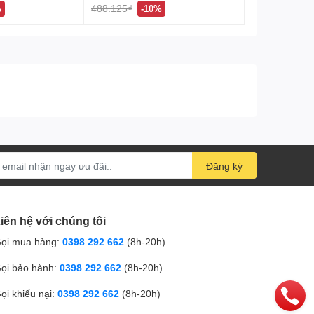
488.125₫
123.750₫
%
-10%
-1
 dịp quan trọng.
Mẫu Da Rắn chắc chắn sẽ là lựa chọn hoàn hảo.
Đăng ký
iên hệ với chúng tôi
ọi mua hàng:
0398 292 662
(8h-20h)
ọi bảo hành:
0398 292 662
(8h-20h)
ọi khiếu nại:
0398 292 662
(8h-20h)