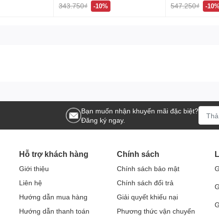
343.750₫
547.250₫
-10%
-10
ày trở thành món quà lý tưởng để biếu tặng hoặc dành cho những
 cấp, Set 3 Món Dao, Thìa, Dĩa Inox Cao Cấp Mikasa Nhật Bản 
ỗi bữa ăn!
mart hàng chuẩn giá tốt!
 Vĩnh Hưng, Hoàng Mai, Hà Nội
Bạn muốn nhận khuyến mãi đặc biệt?
Đăng ký ngay.
Hỗ trợ khách hàng
Chính sách
L
Giới thiệu
Chính sách bảo mật
G
Liên hệ
Chính sách đổi trả
G
Hướng dẫn mua hàng
Giải quyết khiếu nại
G
Hướng dẫn thanh toán
Phương thức vận chuyển