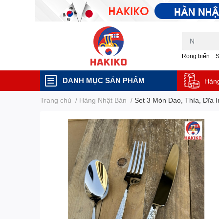
Rong biển
DANH MỤC SẢN PHẨM
Hàn
Trang chủ
/
Hàng Nhật Bản
/
Set 3 Món Dao, Thìa, Dĩa