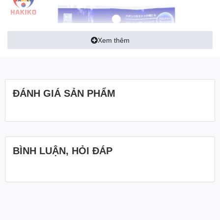
Xem thêm
ĐÁNH GIÁ SẢN PHẨM
BÌNH LUẬN, HỎI ĐÁP
Thông tin chi tiết về Set 6 Miếng Mút Rửa Bát Nhật Bản