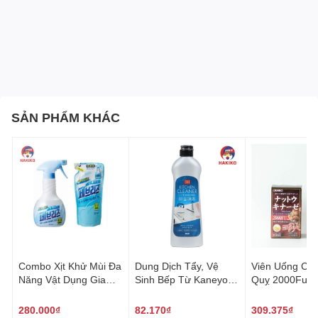
Thành phần: Mút và sợi tổng hợp, cung cấp khả năng tẩy
rửa mạnh mẽ.
Kích thước: Mỗi miếng mút có kích thước 14 cm x 10,5 cm
x 6 cm.
Quy cách: Bộ gồm 6 miếng, chia thành 3 loại khác nhau:
SẢN PHẨM KHÁC
Loại cứng (màu xanh lá - 2 cái) phù hợp cho vết bẩn
cứng đầu.
Loại mút mềm (màu hồng - 2 cái) thích hợp cho chén
bát.
Loại mút bọc lưới mềm (xanh da trời - 2 cái) lý tưởng
cho ly tách gốm sứ, thủy tinh.
Xuất xứ: Nhập khẩu từ Nhật Bản.
Combo Xịt Khử Mùi Đa
Dung Dịch Tẩy, Vệ
Viên Uống Ch
Công dụng của Set 6 Miếng Mút Rửa Bát
Năng Vật Dụng Gia
Sinh Bếp Từ Kaneyo
Quỵ 2000Fu
Đình P&G 370ml +
400G Nhật Bản
Nattokinase Or
Đa năng và hiệu quả trong việc làm sạch các vật
320ml 페브리즈 상쾌한
(60 Viên) Nhật
280.000₫
82.170₫
309.375₫
dụng nhà bếp từ chén bát đến xoong nồi.