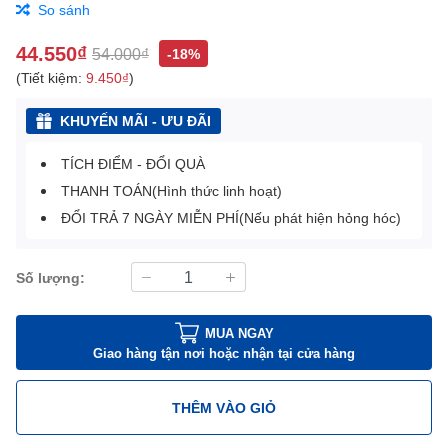
So sánh
44.550₫
54.000₫
-18%
(Tiết kiệm:
9.450₫
)
KHUYẾN MÃI - ƯU ĐÃI
TÍCH ĐIỂM - ĐỔI QUÀ
THANH TOÁN(Hình thức linh hoạt)
ĐỔI TRẢ 7 NGÀY MIỄN PHÍ(Nếu phát hiện hỏng hóc)
Số lượng:
MUA NGAY
Giao hàng tận nơi hoặc nhận tại cửa hàng
THÊM VÀO GIỎ