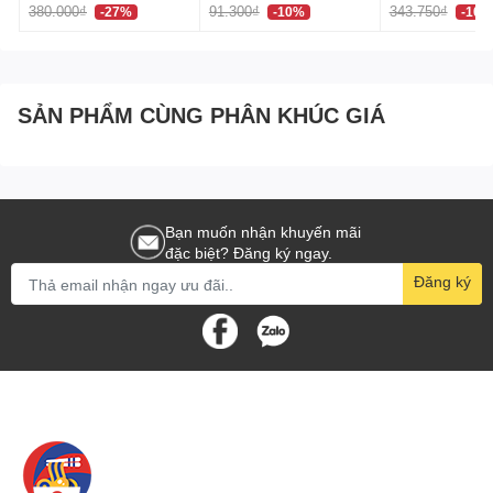
향
380.000₫
91.300₫
343.750₫
-27%
-10%
-10%
Thiết kế đặc biệt phù hợp cho từng loại vật dụng.
Hướng dẫn sử dụng và bảo quản
Chọn loại miếng mút phù hợp với vật dụng cần làm
SẢN PHẨM CÙNG PHÂN KHÚC GIÁ
sạch.
Sau khi sử dụng, rửa sạch và để nơi khô ráo.
Giới thiệu về Hakiko - Nhà phân phối uy tín các sản
Bạn muốn nhận khuyến mãi
đặc biệt? Đăng ký ngay.
phẩm chính hãng từ Nhật Bản
Đăng ký
Hakiko, nhà phân phối hàng đầu các sản phẩm chất lượng
từ Nhật Bản, cung cấp Set 6 Miếng Mút Rửa Bát, đảm bảo
mang lại hiệu quả vệ sinh cao cho nhà bếp của bạn.
Hakiko cam kết sản phẩm này không chỉ tiện lợi mà còn
đảm bảo an toàn và bền bỉ trong quá trình sử dụng.