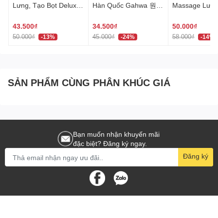
Lưng, Tạo Bọt Deluxe
Hàn Quốc Gahwa 원샤
Massage Lưng
Hàn Quốc 네트샤워타
워타올
Quốc khăn tắm hình
올
hoa dài 30x95 cm 버블
43.500₫
34.500₫
50.000₫
샤워타올
50.000₫
45.000₫
58.000₫
-13%
-24%
-14%
SẢN PHẨM CÙNG PHÂN KHÚC GIÁ
Bạn muốn nhận khuyến mãi
đặc biệt? Đăng ký ngay.
Đăng ký