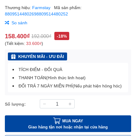
Thương hiệu:
Farmstay
Mã sản phẩm:
88095144802698809514480252
So sánh
158.400₫
192.000₫
-18%
(Tiết kiệm:
33.600₫
)
KHUYẾN MÃI - ƯU ĐÃI
TÍCH ĐIỂM - ĐỔI QUÀ
THANH TOÁN(Hình thức linh hoạt)
ĐỔI TRẢ 7 NGÀY MIỄN PHÍ(Nếu phát hiện hỏng hóc)
Số lượng:
MUA NGAY
Giao hàng tận nơi hoặc nhận tại cửa hàng