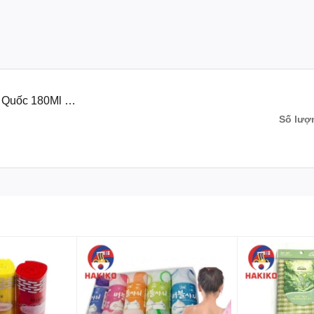
n Quốc 180Ml 에
Số lượ