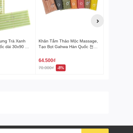
ưng Trà Xanh
Khăn Tắm Thảo Mộc Massage,
Túi Tắm Kỳ G
c dài 30x90 녹
Tạo Bọt Gahwa Hàn Quốc 천연
Vivadi Set 
샤워타올
64.500₫
18.000₫
70.000₫
-8%