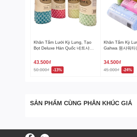
Khăn Tắm Lưới Kỳ Lưng, Tạo
Khăn Tắm Kỳ Lư
Bọt Deluxe Hàn Quốc 네트샤워
Gahwa 원샤워타
타올
43.500₫
34.500₫
50.000₫
45.000₫
-13%
-24%
SẢN PHẨM CÙNG PHÂN KHÚC GIÁ