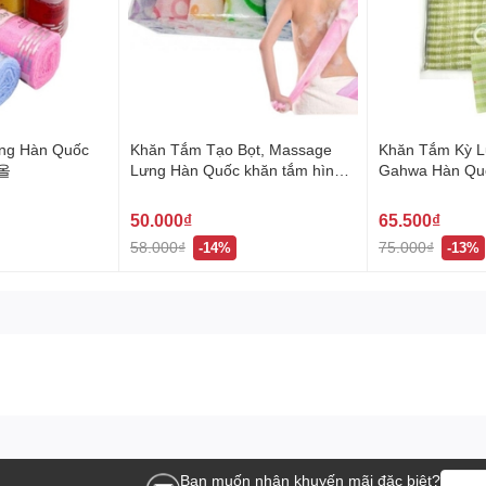
ng Hàn Quốc
Khăn Tắm Tạo Bọt, Massage
Khăn Tắm Kỳ L
올
Lưng Hàn Quốc khăn tắm hình
Gahwa Hàn Quố
hoa dài 30x95 cm 버블샤워타올
차 샤워타올
50.000₫
65.500₫
58.000₫
75.000₫
-14%
-13%
Bạn muốn nhận khuyến mãi đặc biệt?