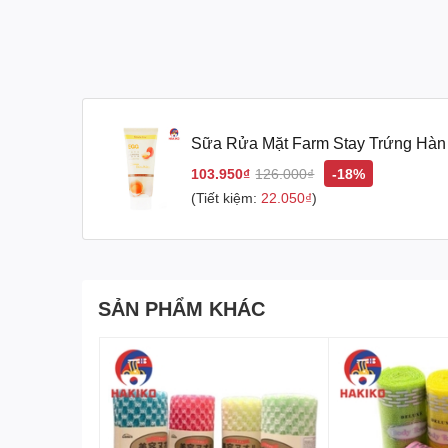
Sữa Rửa Mặt Farm Stay Trứng Hà
그 클렌징 폼
103.950₫
126.000₫
-18%
(Tiết kiệm:
22.050₫
)
SẢN PHẨM KHÁC