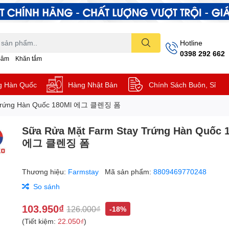
Hotline
0398 292 662
Sâm
Khăn tắm
g Hàn Quốc
Hàng Nhật Bản
Chính Sách Buôn, Sỉ
 Trứng Hàn Quốc 180Ml 에그 클렌징 폼
Sữa Rửa Mặt Farm Stay Trứng Hàn Quốc 
에그 클렌징 폼
Thương hiệu:
Farmstay
Mã sản phẩm:
8809469770248
So sánh
103.950₫
126.000₫
-18%
(Tiết kiệm:
22.050₫
)