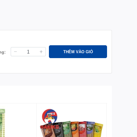
ng:
THÊM VÀO GIỎ