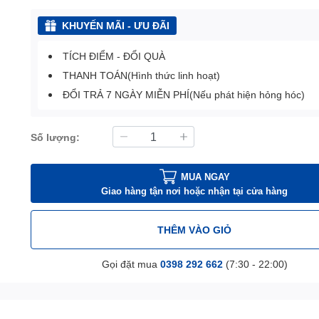
KHUYẾN MÃI - ƯU ĐÃI
TÍCH ĐIỂM - ĐỔI QUÀ
THANH TOÁN(Hình thức linh hoạt)
ĐỔI TRẢ 7 NGÀY MIỄN PHÍ(Nếu phát hiện hỏng hóc)
Số lượng:
MUA NGAY
Giao hàng tận nơi hoặc nhận tại cửa hàng
THÊM VÀO GIỎ
Gọi đặt mua
0398 292 662
(7:30 - 22:00)