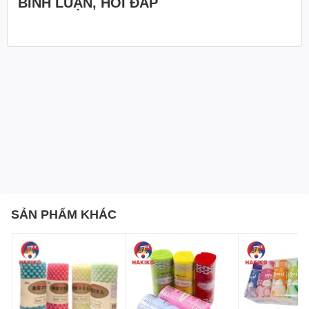
BÌNH LUẬN, HỎI ĐÁP
Ưu điểm của túi đựng thực phẩm có nẹp zip Myungjin
Hàn Quốc
Nẹp zip thông minh
Túi đựng thực phẩm có nẹp zip Myungjin được thiết kế với
nẹp zip thông minh, giúp bạn dễ dàng mở và đóng túi
nhanh chóng. Nẹp zip chắc chắn và không bị tuột, đảm
bảo thực phẩm được bảo quản an toàn và tươi ngon.
Bảo quản thực phẩm tốt hơn
SẢN PHẨM KHÁC
Túi có nẹp zip giúp ngăn không khí xâm nhập vào túi, bảo
vệ thực phẩm khỏi vi khuẩn và nấm mốc. Đồng thời, túi
còn giúp giữ ẩm cho thực phẩm, giữ cho nó tươi ngon
trong thời gian dài hơn.