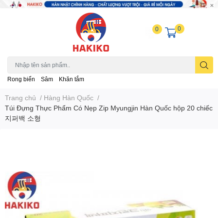
0
0
Rong biển
Sâm
Khăn tắm
Trang chủ
/
Hàng Hàn Quốc
/
Túi Đựng Thực Phẩm Có Nẹp Zip Myungjin Hàn Quốc hộp 20 chiếc
지퍼백 소형