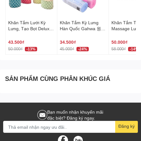
Đa dụng và tiết kiệm
Khăn Tắm Lưới Kỳ
Khăn Tắm Kỳ Lưng
Khăn Tắm Tạo
Túi có nẹp zip có thể tái sử dụng nhiều lần, giúp bạn tiết
Lưng, Tạo Bọt Deluxe
Hàn Quốc Gahwa 원샤
Massage Lưng
kiệm chi phí và bảo vệ môi trường. Bạn có thể dùng túi để
Hàn Quốc 네트샤워타
워타올
Quốc khăn tắm hình
đựng nhiều loại thực phẩm khác nhau như rau, củ, quả,
올
hoa dài 30x95 cm 버블
43.500₫
34.500₫
50.000₫
thịt, cá và đồ ăn sẵn có.
샤워타올
50.000₫
45.000₫
58.000₫
-13%
-24%
-14%
Tiện dụng khi mang đi
Với nẹp zip chắc chắn, túi đựng thực phẩm Myungjin giúp
SẢN PHẨM CÙNG PHÂN KHÚC GIÁ
bạn mang thực phẩm đi xa mà không lo rò rỉ hay bị đổ. Túi
có nẹp zip đặc biệt tiện lợi khi bạn mang đồ ăn đi làm, đi
picnic hay đi chơi xa.
Chất liệu cao cấp và an toàn
Bạn muốn nhận khuyến mãi
đặc biệt? Đăng ký ngay.
Túi đựng thực phẩm Myungjin được làm từ chất liệu
Đăng ký
HDPE (High-Density Polyethylene) cao cấp, an toàn cho
sức khỏe người tiêu dùng.