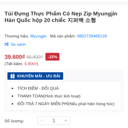
Túi Đựng Thực Phẩm Có Nẹp Zip Myungjin
Hàn Quốc hộp 20 chiếc 지퍼백 소형
Thương hiệu:
Myungjin
Mã sản phẩm:
8802739468128
So sánh
39.600₫
46.400₫
-15%
(Tiết kiệm:
6.800₫
)
KHUYẾN MÃI - ƯU ĐÃI
TÍCH ĐIỂM - ĐỔI QUÀ
THANH TOÁN(Hình thức linh hoạt)
ĐỔI TRẢ 7 NGÀY MIỄN PHÍ(Nếu phát hiện hỏng hóc)
Số lượng: