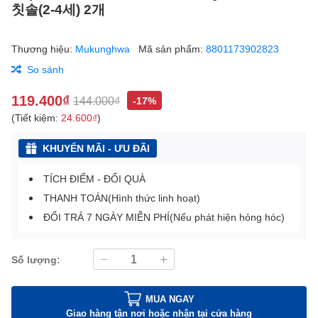
칫솔(2-4세) 2개
Thương hiệu:
Mukunghwa
Mã sản phẩm:
8801173902823
So sánh
119.400₫
144.000₫
-17%
(Tiết kiệm:
24.600₫
)
KHUYẾN MÃI - ƯU ĐÃI
TÍCH ĐIỂM - ĐỔI QUÀ
THANH TOÁN(Hình thức linh hoạt)
ĐỔI TRẢ 7 NGÀY MIỄN PHÍ(Nếu phát hiện hỏng hóc)
Số lượng:
MUA NGAY
Giao hàng tận nơi hoặc nhận tại cửa hàng