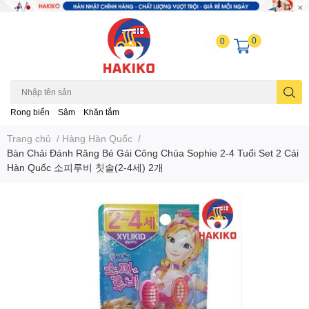
0
0
Rong biển
Sâm
Khăn tắm
Trang chủ
/
Hàng Hàn Quốc
/
Bàn Chải Đánh Răng Bé Gái Công Chúa Sophie 2-4 Tuổi Set 2 Cái
Hàn Quốc 소피루비 칫솔(2-4세) 2개