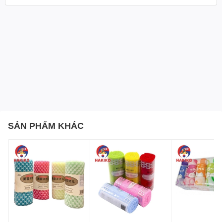
SẢN PHẨM KHÁC
Đặc điểm nổi bật của Bàn Chải Đánh Răng Công Chúa
Sophie
Thiết kế tinh tế:
Mỗi bàn chải đều được thiết kế dành
riêng cho bé gái, tạo ra một cảm giác đặc biệt và phù hợp
với sở thích của bé.
Chất liệu cao cấp
: Tay cầm làm từ Polypropylene, độ