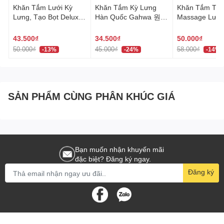
cứng vừa phải. Lông bàn chải làm từ Nylon mềm mại,
Khăn Tắm Lưới Kỳ
Khăn Tắm Kỳ Lưng
Khăn Tắm Tạo
Lưng, Tạo Bọt Deluxe
Hàn Quốc Gahwa 원샤
Massage Lưng
không làm tổn thương nướu, giúp loại bỏ mảng bám hiệu
Hàn Quốc 네트샤워타
워타올
Quốc khăn tắm hình
quả.
올
hoa dài 30x95 cm 버블
43.500₫
34.500₫
50.000₫
샤워타올
Kích thước phù hợp:
Dành cho bé từ 6-12 tuổi, tay cầm
50.000₫
45.000₫
58.000₫
-13%
-24%
-14%
dày giúp trẻ dễ cầm nắm. Đầu bàn chải nhỏ gọn thích hợp
cho các bé, giúp chải sạch răng hàm.
Tính năng tiện ích:
Thân cầm được thiết kế với nút bấm
SẢN PHẨM CÙNG PHÂN KHÚC GIÁ
ngón tay cái, giúp bé dễ dàng cầm nắm và không trượt khi
đánh răng.
Quà tặng hấp dẫn:
Mỗi bộ sản phẩm tặng kèm 4 loại nhãn
dán thiết kế dễ thương để dán lên thân bàn chải và miếng
Bạn muốn nhận khuyến mãi
đặc biệt? Đăng ký ngay.
dán trong để ghi tên của bé. Giúp bé thêm phần yêu thích
Đăng ký
việc đánh răng hàng ngày.
Lý do nên chọn Bàn Chải Đánh Răng Công Chúa
Sophie