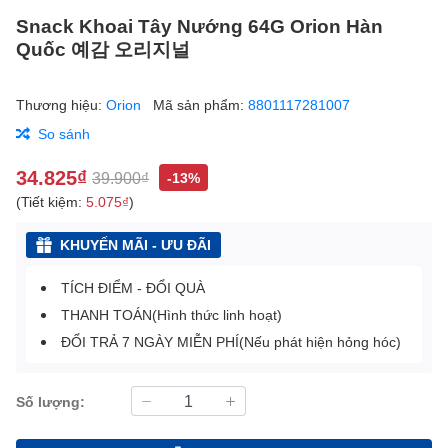
Snack Khoai Tây Nướng 64G Orion Hàn
Quốc 예감 오리지널
Thương hiệu:
Orion
Mã sản phẩm:
8801117281007
So sánh
34.825₫
39.900₫
-13%
(Tiết kiệm:
5.075₫
)
KHUYẾN MÃI - ƯU ĐÃI
TÍCH ĐIỂM - ĐỔI QUÀ
THANH TOÁN(Hình thức linh hoạt)
ĐỔI TRẢ 7 NGÀY MIỄN PHÍ(Nếu phát hiện hỏng hóc)
Số lượng: