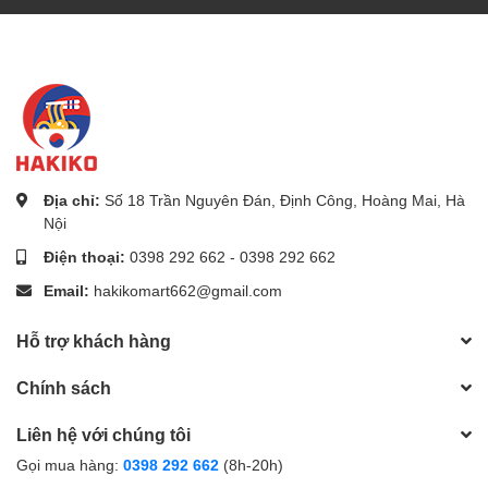
hội thưởng thức và chia sẻ niềm vui này với gia đình và
bạn bè của bạn!
Địa chỉ:
Số 18 Trần Nguyên Đán, Định Công, Hoàng Mai, Hà
Nội
Điện thoại:
0398 292 662
-
0398 292 662
Email:
hakikomart662@gmail.com
Hỗ trợ khách hàng
Chính sách
Liên hệ với chúng tôi
Gọi mua hàng:
0398 292 662
(8h-20h)