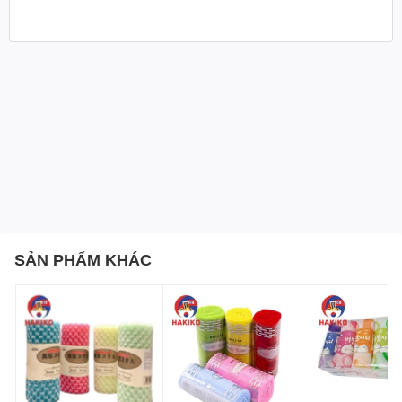
Đặc điểm nổi bật của Snack Khoai Tây Nướng 64G
Orion
100% Xuất xứ từ Hàn Quốc
Sản phẩm được sản xuất và đóng gói ngay tại Hàn Quốc,
đảm bảo chuẩn vị và chất lượng đỉnh cao.
SẢN PHẨM KHÁC
Thành Phần Tự Nhiên
Không chỉ giòn và ngon, snack khoai tây này còn chứa
nhiều nguyên liệu tự nhiên như khoai tây, dầu cám gạo và
tinh bột mì. Hơn nữa, không chứa chất bảo quản, giúp bạn
yên tâm khi thưởng thức.