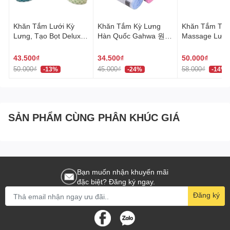
Dễ Dàng Bảo Quản
Chỉ cần lưu trữ ở nơi khô ráo, thoáng mát, tránh ánh sáng
Khăn Tắm Lưới Kỳ
Khăn Tắm Kỳ Lưng
Khăn Tắm Tạo
trực tiếp, bạn sẽ luôn có một sản phẩm tươi ngon và giữ
Lưng, Tạo Bọt Deluxe
Hàn Quốc Gahwa 원샤
Massage Lưng
nguyên hương vị.
Hàn Quốc 네트샤워타
워타올
Quốc khăn tắm hình
올
hoa dài 30x95 cm 버블
43.500₫
34.500₫
50.000₫
샤워타올
50.000₫
45.000₫
58.000₫
-13%
-24%
-14%
Hương vị truyền thống thơm ngon
Snack Khoai Tây Nướng 64G Orion phù hợp với mọi lứa
tuổi. Mở gói và thưởng thức trực tiếp - đơn giản nhưng lại
SẢN PHẨM CÙNG PHÂN KHÚC GIÁ
vô cùng ngon miệng. Với hương tự nhiên, hương giống tự
nhiên và hương tổng hợp, mỗi miếng snack đều là một trải
nghiệm vị giác đáng nhớ.
Bạn muốn nhận khuyến mãi
Kết luận
đặc biệt? Đăng ký ngay.
Đăng ký
Đối với những ai yêu thích ẩm thực Hàn Quốc và muốn tìm
kiếm một loại snack ngon miệng, Snack Khoai Tây Nướng
64G Orion chính là sự lựa chọn hoàn hảo. Đừng bỏ lỡ cơ