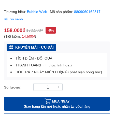
Thương hiệu:
Bubble Wick
Mã sản phẩm:
8809060162817
So sánh
158.000₫
172.500₫
-8%
(Tiết kiệm:
14.500₫
)
KHUYẾN MÃI - ƯU ĐÃI
TÍCH ĐIỂM - ĐỔI QUÀ
THANH TOÁN(Hình thức linh hoạt)
ĐỔI TRẢ 7 NGÀY MIỄN PHÍ(Nếu phát hiện hỏng hóc)
Số lượng:
MUA NGAY
Giao hàng tận nơi hoặc nhận tại cửa hàng