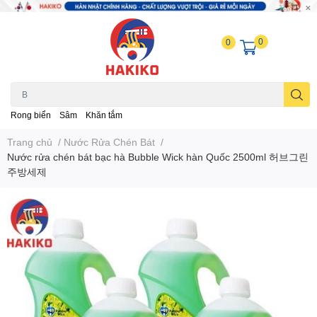
0
0
Rong biển
Sâm
Khăn tắm
Trang chủ
/
Nước Rửa Chén Bát
/
Nước rửa chén bát bạc hà Bubble Wick hàn Quốc 2500ml 허브그린
주방세제