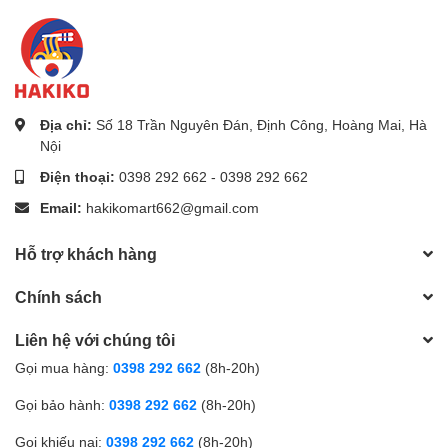
một giải pháp làm sạch hiệu quả mà còn mang lại sự thoải
mái và dễ chịu cho không gian nhà bếp của bạn.
Địa chỉ:
Số 18 Trần Nguyên Đán, Định Công, Hoàng Mai, Hà
Nội
Điện thoại:
0398 292 662
-
0398 292 662
Email:
hakikomart662@gmail.com
Hỗ trợ khách hàng
Chính sách
Liên hệ với chúng tôi
Gọi mua hàng:
0398 292 662
(8h-20h)
Gọi bảo hành:
0398 292 662
(8h-20h)
Gọi khiếu nại:
0398 292 662
(8h-20h)