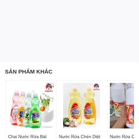
Công Thức Làm Sạch Vượt Trội
Nhờ công thức đặc biệt, Bubble Wick có khả năng loại bỏ
dầu mỡ và vết thương một cách triệt để. Bạn sẽ không còn
phải đau đầu với những chén trà mỡ khó rửa nữa.
Bảo Vệ Làn Da
Ngoài ra, với thành phần chiết xuất từ thiên nhiên, Bubble
Wick không chỉ làm sạch mà còn chăm sóc làn da tay của
bạn. Không gây kích ứng, sản phẩm này hoàn toàn phù
SẢN PHẨM KHÁC
hợp cho mọi loại da, kể cả làn da nhạy cảm.
Sử Dụng Tiết Kiệm
Một điểm đặc biệt nữa, dù là sản phẩm đậm đặc nhưng khi
pha cà phê theo quy tắc sản xuất, một chai Bubble Wick
2500ml có thể sử dụng được rất lâu, giúp bạn tiết kiệm
hơn.
Chai Nước Rửa Bát
Nước Rửa Chén Diệt
Nước Rửa Ché